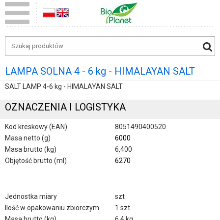
LAMPA SOLNA 4 - 6 kg - HIMALAYAN SALT
SALT LAMP 4-6 kg - HIMALAYAN SALT
OZNACZENIA I LOGISTYKA
Kod kreskowy (EAN)
8051490400520
Masa netto (g)
6000
Masa brutto (kg)
6,400
Objętość brutto (ml)
6270
Jednostka miary
szt
Ilość w opakowaniu zbiorczym
1 szt
Masa brutto (kg)
6,4 kg