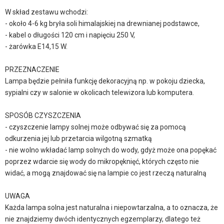
W skład zestawu wchodzi:
- około 4-6 kg bryła soli himalajskiej na drewnianej podstawce,
- kabel o długości 120 cm i napięciu 250 V,
- żarówka E14,15 W.
PRZEZNACZENIE
Lampa będzie pełniła funkcję dekoracyjną np. w pokoju dziecka,
sypialni czy w salonie w okolicach telewizora lub komputera.
SPOSÓB CZYSZCZENIA
- czyszczenie lampy solnej może odbywać się za pomocą
odkurzenia jej lub przetarcia wilgotną szmatką
- nie wolno wkładać lamp solnych do wody, gdyż może ona popękać
poprzez wdarcie się wody do mikropęknięć, których często nie
widać, a mogą znajdować się na lampie co jest rzeczą naturalną
UWAGA
Każda lampa solna jest naturalna i niepowtarzalna, a to oznacza, że
nie znajdziemy dwóch identycznych egzemplarzy, dlatego też