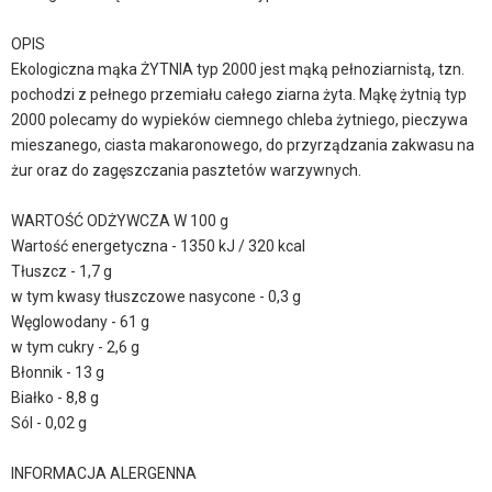
OPIS
Ekologiczna mąka ŻYTNIA typ 2000 jest mąką pełnoziarnistą, tzn.
pochodzi z pełnego przemiału całego ziarna żyta. Mąkę żytnią typ
2000 polecamy do wypieków ciemnego chleba żytniego, pieczywa
mieszanego, ciasta makaronowego, do przyrządzania zakwasu na
żur oraz do zagęszczania pasztetów warzywnych.
WARTOŚĆ ODŻYWCZA W 100 g
Wartość energetyczna - 1350 kJ / 320 kcal
Tłuszcz - 1,7 g
w tym kwasy tłuszczowe nasycone - 0,3 g
Węglowodany - 61 g
w tym cukry - 2,6 g
Błonnik - 13 g
Białko - 8,8 g
Sól - 0,02 g
INFORMACJA ALERGENNA