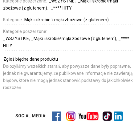
Kategorie poszerzone:
_WSZYSTKIE
_Mąki i skrobie\mąki
zbożowe (z glutenem)
_**** HITY
Kategorie:
Mąki i skrobie
\
mąki zbożowe (z glutenem)
Kategorie poszerzone:
_WSZYSTKIE
_Mąki i skrobie\mąki zbożowe (z glutenem)
_****
HITY
Zgłoś błędne dane produktu
Dołożyliśmy wszelkich starań, aby powyższe dane były poprawne,
jednak nie gwarantujemy, że publikowane informacje nie zawierają
błędów, które nie mogą jednak stanowić podstawy do jakichkolwiek
roszczeń.
SOCIAL MEDIA: