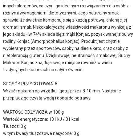
innych alergenów, co czyni go idealnym rozwiązaniem dla osób z
różnymi wymaganiami dietetycznymi. Jego neutralny smak
sprawia, że świetnie komponuje się z każdą potrawą, chłonąc jej
aromat i smak. Niskokaloryczne właściwości makaronu wynikają z
jego składu - w 74% składa się z mąki Konjac, pozyskiwanej z bulwy
rośliny Konjac (Amorphophallus konjac). Produkt jest chętnie
wybierany przez sportowców, osoby na diecie keto, oraz osoby z
nietolerancją glutenu. Dzięki swojej neutralności smakowej, Suchy
Makaron Konjac znajduje swoje miejsce również w wielu
tradycyjnych kuchniach na całym świecie.
SPOSÓB PRZYGOTOWANIA
Wrzuć makaron do wrzątku i gotuj przez 8-10 min. Następnie
przepłucz go czystą wodą i dodaj do potrawy.
WARTOŚĆ ODŻYWCZA w 100 g
Wartość energetyczna: 131 kJ / 31 kcal
Tłuszcz: 0 g
w tym kwasy tłuszczowe nasycone: 0 g