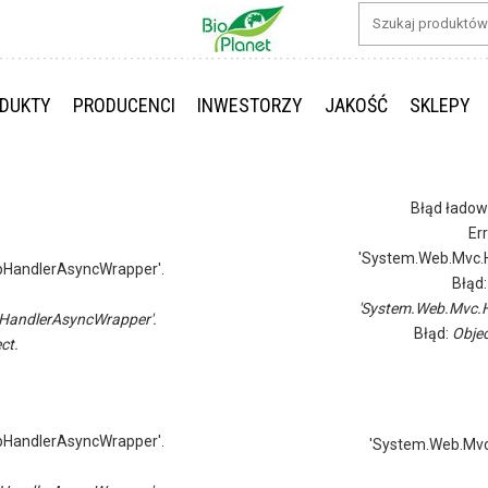
DUKTY
PRODUCENCI
INWESTORZY
JAKOŚĆ
SKLEPY
Błąd ładow
Er
'System.Web.Mvc.H
pHandlerAsyncWrapper'.
Błąd
'System.Web.Mvc.H
HandlerAsyncWrapper'.
Błąd:
Objec
ct.
pHandlerAsyncWrapper'.
'System.Web.Mvc