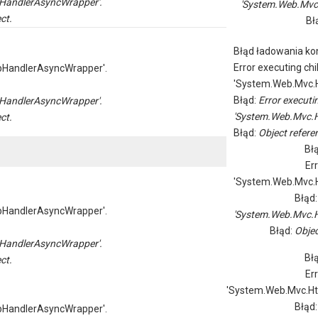
HandlerAsyncWrapper'.
'System.Web.Mvc
ct.
Bł
Błąd ładowania kon
Error executing chi
pHandlerAsyncWrapper'.
'System.Web.Mvc.H
Błąd:
Error executi
HandlerAsyncWrapper'.
'System.Web.Mvc.H
ct.
Błąd:
Object referen
Bł
Er
'System.Web.Mvc.H
Błąd
pHandlerAsyncWrapper'.
'System.Web.Mvc.H
Błąd:
Objec
HandlerAsyncWrapper'.
Bł
ct.
Er
'System.Web.Mvc.Ht
Błąd
pHandlerAsyncWrapper'.