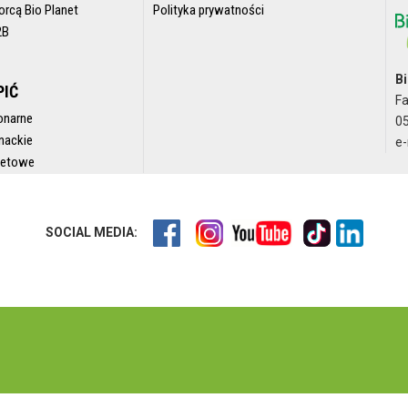
orcą Bio Planet
Polityka prywatności
2B
Bi
PIĆ
F
onarne
05
nackie
e-
rnetowe
SOCIAL MEDIA: