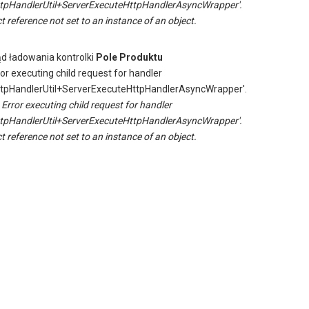
tpHandlerUtil+ServerExecuteHttpHandlerAsyncWrapper'.
t reference not set to an instance of an object.
ąd ładowania kontrolki
Pole Produktu
ror executing child request for handler
tpHandlerUtil+ServerExecuteHttpHandlerAsyncWrapper'.
:
Error executing child request for handler
tpHandlerUtil+ServerExecuteHttpHandlerAsyncWrapper'.
t reference not set to an instance of an object.