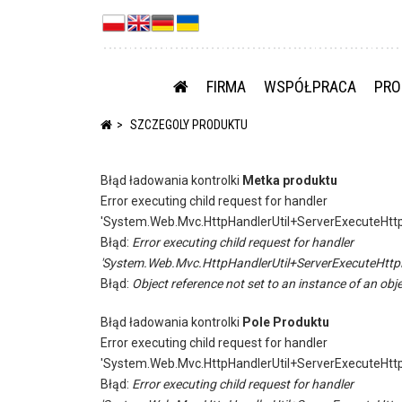
FIRMA
WSPÓŁPRACA
PRO
SZCZEGOLY PRODUKTU
Błąd ładowania kontrolki
Metka produktu
Error executing child request for handler
'System.Web.Mvc.HttpHandlerUtil+ServerExecuteHtt
Błąd:
Error executing child request for handler
'System.Web.Mvc.HttpHandlerUtil+ServerExecuteHttp
Błąd:
Object reference not set to an instance of an obje
Błąd ładowania kontrolki
Pole Produktu
Error executing child request for handler
'System.Web.Mvc.HttpHandlerUtil+ServerExecuteHtt
Błąd:
Error executing child request for handler