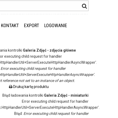
KONTAKT
EXPORT
LOGOWANIE
ania kontrolki
Galeria Zdjęć - zdjęcia główne
ror executing child request for handler
ttpHandlerUtil+ServerExecuteHttpHandlerAsyncWrapper'.
:
Error executing child request for handler
ttpHandlerUtil+ServerExecuteHttpHandlerAsyncWrapper'.
t reference not set to an instance of an object.
Drukuj kartę produktu
Błąd ładowania kontrolki
Galeria Zdjęć - miniaturki
Error executing child request for handler
.HttpHandlerUtil+ServerExecuteHttpHandlerAsyncWrapper'.
Błąd:
Error executing child request for handler