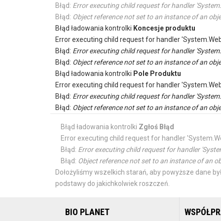
Błąd:
Error executing child request for handler 'Sys
Błąd:
Object reference not set to an instance of an obje
Błąd ładowania kontrolki
Koncesje produktu
Error executing child request for handler 'System.
Błąd:
Error executing child request for handler 'Sys
Błąd:
Object reference not set to an instance of an obje
Błąd ładowania kontrolki
Pole Produktu
Error executing child request for handler 'System.
Błąd:
Error executing child request for handler 'Sys
Błąd:
Object reference not set to an instance of an obje
Błąd ładowania kontrolki
Zgłoś Błąd
Error executing child request for handler 'Syste
Błąd:
Error executing child request for handler 'S
Błąd:
Object reference not set to an instance of an ob
Dołożyliśmy wszelkich starań, aby powyższe dane był
podstawy do jakichkolwiek roszczeń.
BIO PLANET
WSPÓŁP