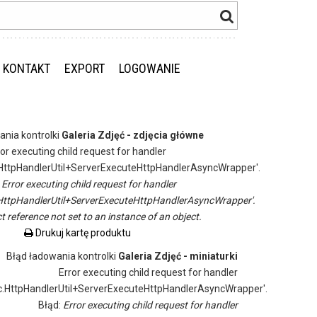
KONTAKT
EXPORT
LOGOWANIE
ania kontrolki
Galeria Zdjęć - zdjęcia główne
ror executing child request for handler
ttpHandlerUtil+ServerExecuteHttpHandlerAsyncWrapper'.
:
Error executing child request for handler
ttpHandlerUtil+ServerExecuteHttpHandlerAsyncWrapper'.
t reference not set to an instance of an object.
Drukuj kartę produktu
Błąd ładowania kontrolki
Galeria Zdjęć - miniaturki
Error executing child request for handler
.HttpHandlerUtil+ServerExecuteHttpHandlerAsyncWrapper'.
Błąd:
Error executing child request for handler