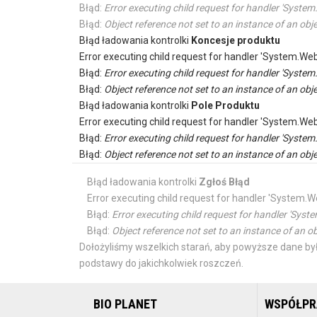
Błąd:
Error executing child request for handler 'Sys
Błąd:
Object reference not set to an instance of an obje
Błąd ładowania kontrolki
Koncesje produktu
Error executing child request for handler 'System.
Błąd:
Error executing child request for handler 'Sys
Błąd:
Object reference not set to an instance of an obje
Błąd ładowania kontrolki
Pole Produktu
Error executing child request for handler 'System.
Błąd:
Error executing child request for handler 'Sys
Błąd:
Object reference not set to an instance of an obje
Błąd ładowania kontrolki
Zgłoś Błąd
Error executing child request for handler 'Syste
Błąd:
Error executing child request for handler 'S
Błąd:
Object reference not set to an instance of an ob
Dołożyliśmy wszelkich starań, aby powyższe dane był
podstawy do jakichkolwiek roszczeń.
BIO PLANET
WSPÓŁP