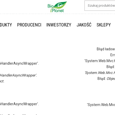
DUKTY
PRODUCENCI
INWESTORZY
JAKOŚĆ
SKLEPY
Błąd ładow
Er
'System.Web.Mvc.H
pHandlerAsyncWrapper'.
Błąd
'System.Web.Mvc.H
HandlerAsyncWrapper'.
Błąd:
Objec
ct.
pHandlerAsyncWrapper'.
'System.Web.Mvc