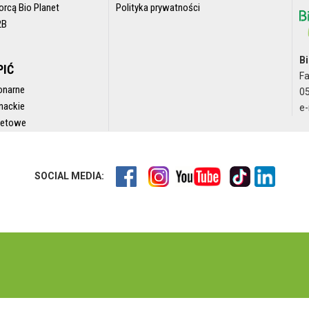
orcą Bio Planet
Polityka prywatności
2B
Bi
PIĆ
F
onarne
05
nackie
e-
rnetowe
SOCIAL MEDIA: