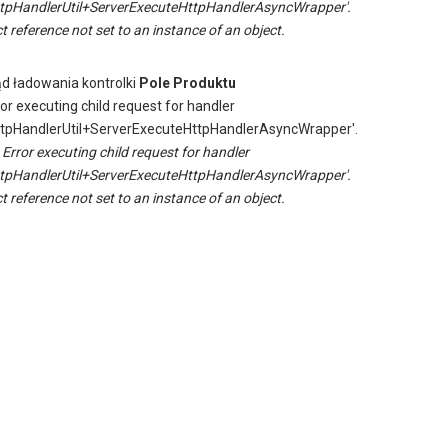
tpHandlerUtil+ServerExecuteHttpHandlerAsyncWrapper'.
t reference not set to an instance of an object.
ąd ładowania kontrolki
Pole Produktu
ror executing child request for handler
tpHandlerUtil+ServerExecuteHttpHandlerAsyncWrapper'.
:
Error executing child request for handler
tpHandlerUtil+ServerExecuteHttpHandlerAsyncWrapper'.
t reference not set to an instance of an object.