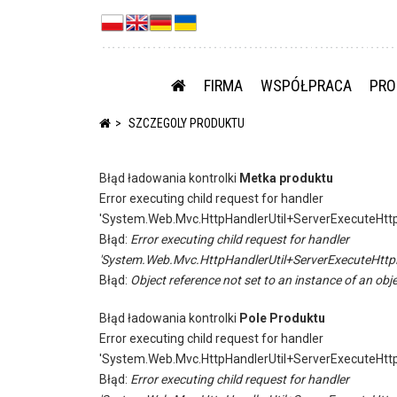
FIRMA
WSPÓŁPRACA
PRO
SZCZEGOLY PRODUKTU
Błąd ładowania kontrolki
Metka produktu
Error executing child request for handler
'System.Web.Mvc.HttpHandlerUtil+ServerExecuteHtt
Błąd:
Error executing child request for handler
'System.Web.Mvc.HttpHandlerUtil+ServerExecuteHttp
Błąd:
Object reference not set to an instance of an obje
Błąd ładowania kontrolki
Pole Produktu
Error executing child request for handler
'System.Web.Mvc.HttpHandlerUtil+ServerExecuteHtt
Błąd:
Error executing child request for handler