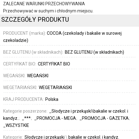
ZALECANE WARUNKI PRZECHOWYWANIA
Przechowywać w suchym i chłodnym miejscu.
SZCZEGÓŁY PRODUKTU
PRODUCENT (marka):
COCOA (czekolady i bakalie w surowej
czekoladzie)
BEZ GLUTENU (w składnikach):
BEZ GLUTENU (w składnikach)
CERTYFIKAT BIO:
CERTYFIKAT BIO
WEGAŃSKI:
WEGAŃSKI
WEGETARIAŃSKI:
WEGETARIAŃSKI
KRAJ PRODUCENTA:
Polska
Kategorie poszerzone:
_Słodycze i przekąski\bakalie w czekol. i
kandyz.
_***
_PROMOCJA - MEGA
_PROMOCJA - GAZETKA
_WSZYSTKIE
Kategorie:
Słodycze i przekąski
\
bakalie w czekol. i kandyz.