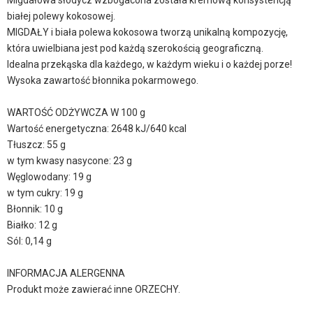
Migdałowa słodycz wzbogacona została kremową konsystencją
białej polewy kokosowej.
MIGDAŁY i biała polewa kokosowa tworzą unikalną kompozycję,
która uwielbiana jest pod każdą szerokością geograficzną.
Idealna przekąska dla każdego, w każdym wieku i o każdej porze!
Wysoka zawartość błonnika pokarmowego.
WARTOŚĆ ODŻYWCZA W 100 g
Wartość energetyczna: 2648 kJ/640 kcal
Tłuszcz: 55 g
w tym kwasy nasycone: 23 g
Węglowodany: 19 g
w tym cukry: 19 g
Błonnik: 10 g
Białko: 12 g
Sól: 0,14 g
INFORMACJA ALERGENNA
Produkt może zawierać inne ORZECHY.