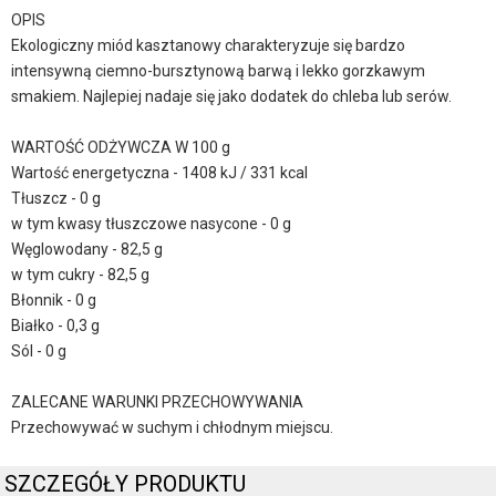
OPIS
Ekologiczny miód kasztanowy charakteryzuje się bardzo
intensywną ciemno-bursztynową barwą i lekko gorzkawym
smakiem. Najlepiej nadaje się jako dodatek do chleba lub serów.
WARTOŚĆ ODŻYWCZA W 100 g
Wartość energetyczna - 1408 kJ / 331 kcal
Tłuszcz - 0 g
w tym kwasy tłuszczowe nasycone - 0 g
Węglowodany - 82,5 g
w tym cukry - 82,5 g
Błonnik - 0 g
Białko - 0,3 g
Sól - 0 g
ZALECANE WARUNKI PRZECHOWYWANIA
Przechowywać w suchym i chłodnym miejscu.
SZCZEGÓŁY PRODUKTU