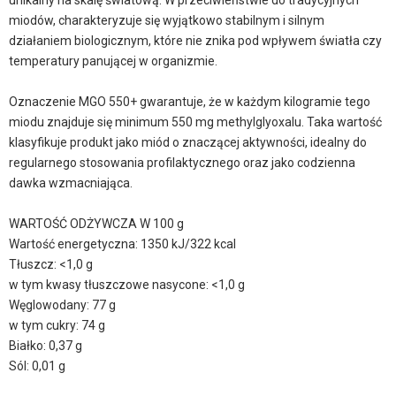
unikalny na skalę światową. W przeciwieństwie do tradycyjnych
miodów, charakteryzuje się wyjątkowo stabilnym i silnym
działaniem biologicznym, które nie znika pod wpływem światła czy
temperatury panującej w organizmie.
Oznaczenie MGO 550+ gwarantuje, że w każdym kilogramie tego
miodu znajduje się minimum 550 mg methylglyoxalu. Taka wartość
klasyfikuje produkt jako miód o znaczącej aktywności, idealny do
regularnego stosowania profilaktycznego oraz jako codzienna
dawka wzmacniająca.
WARTOŚĆ ODŻYWCZA W 100 g
Wartość energetyczna: 1350 kJ/322 kcal
Tłuszcz: <1,0 g
w tym kwasy tłuszczowe nasycone: <1,0 g
Węglowodany: 77 g
w tym cukry: 74 g
Białko: 0,37 g
Sól: 0,01 g