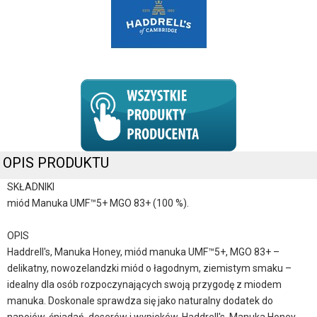
OPIS PRODUKTU
SKŁADNIKI
miód Manuka UMF™5+ MGO 83+ (100 %).
OPIS
Haddrell's, Manuka Honey, miód manuka UMF™5+, MGO 83+ –
delikatny, nowozelandzki miód o łagodnym, ziemistym smaku –
idealny dla osób rozpoczynających swoją przygodę z miodem
manuka. Doskonale sprawdza się jako naturalny dodatek do