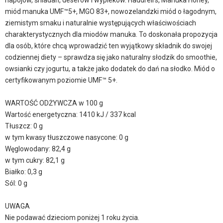
napojów, śniadań, deserów i wypieków. Haddrell's, Manuka Honey,
miód manuka UMF™5+, MGO 83+, nowozelandzki miód o łagodnym,
ziemistym smaku i naturalnie występujących właściwościach
charakterystycznych dla miodów manuka. To doskonała propozycja
dla osób, które chcą wprowadzić ten wyjątkowy składnik do swojej
codziennej diety – sprawdza się jako naturalny słodzik do smoothie,
owsianki czy jogurtu, a także jako dodatek do dań na słodko. Miód o
certyfikowanym poziomie UMF™ 5+.
WARTOŚĆ ODŻYWCZA w 100 g
Wartość energetyczna: 1410 kJ / 337 kcal
Tłuszcz: 0 g
w tym kwasy tłuszczowe nasycone: 0 g
Węglowodany: 82,4 g
w tym cukry: 82,1 g
Białko: 0,3 g
Sól: 0 g
UWAGA
Nie podawać dzieciom poniżej 1 roku życia.