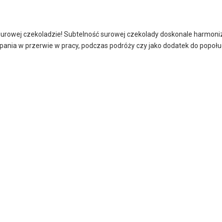
surowej czekoladzie! Subtelność surowej czekolady doskonale harmon
upania w przerwie w pracy, podczas podróży czy jako dodatek do popoł