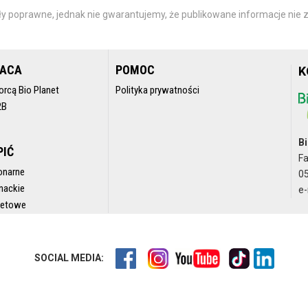
y poprawne, jednak nie gwarantujemy, że publikowane informacje nie z
RACA
POMOC
K
orcą Bio Planet
Polityka prywatności
2B
Bi
PIĆ
F
onarne
05
nackie
e-
rnetowe
SOCIAL MEDIA: