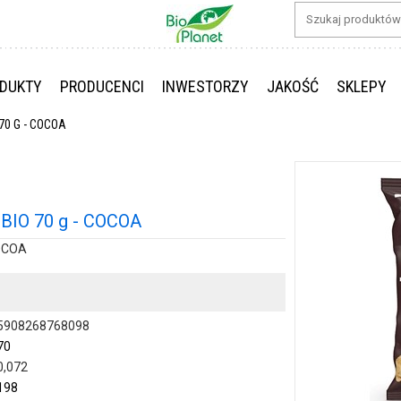
DUKTY
PRODUCENCI
INWESTORZY
JAKOŚĆ
SKLEPY
0 G - COCOA
IO 70 g - COCOA
OCOA
5908268768098
70
0,072
198