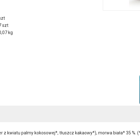
szt
7 szt
0,07 kg
r z kwiatu palmy kokosowej*, tłuszcz kakaowy*), morwa biała* 35 %. (