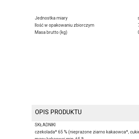
Jednostka miary
Ilość w opakowaniu zbiorczym
Masa brutto (kg)
OPIS PRODUKTU
SKŁADNIKI
czekolada* 65 % (nieprażone ziarno kakaowca*, cukie
masy kakaowej min. 65 %.