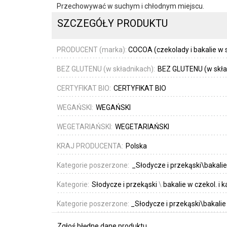
Przechowywać w suchym i chłodnym miejscu.
SZCZEGÓŁY PRODUKTU
PRODUCENT (marka):
COCOA (czekolady i bakalie w 
BEZ GLUTENU (w składnikach):
BEZ GLUTENU (w skła
CERTYFIKAT BIO:
CERTYFIKAT BIO
WEGAŃSKI:
WEGAŃSKI
WEGETARIAŃSKI:
WEGETARIAŃSKI
KRAJ PRODUCENTA:
Polska
Kategorie poszerzone:
_Słodycze i przekąski\bakalie
Kategorie:
Słodycze i przekąski
\
bakalie w czekol. i 
Kategorie poszerzone:
_Słodycze i przekąski\bakalie 
Zgłoś błędne dane produktu