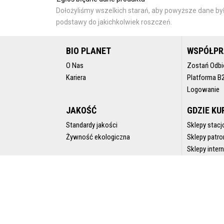
Dołożyliśmy wszelkich starań, aby powyższe dane był
podstawy do jakichkolwiek roszczeń.
BIO PLANET
WSPÓŁP
O Nas
Zostań Odbi
Kariera
Platforma B
Logowanie
JAKOŚĆ
GDZIE KU
Standardy jakości
Sklepy stacj
Żywność ekologiczna
Sklepy patro
Sklepy inte