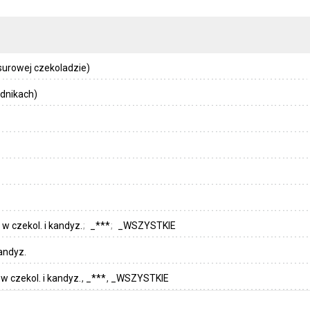
surowej czekoladzie)
dnikach)
 w czekol. i kandyz.
_***
_WSZYSTKIE
kandyz.
w czekol. i kandyz.
_***
_WSZYSTKIE