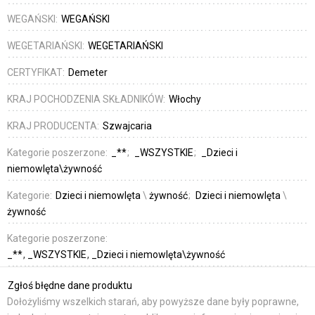
WEGAŃSKI:
WEGAŃSKI
WEGETARIAŃSKI:
WEGETARIAŃSKI
CERTYFIKAT:
Demeter
KRAJ POCHODZENIA SKŁADNIKÓW:
Włochy
KRAJ PRODUCENTA:
Szwajcaria
Kategorie poszerzone:
_**
_WSZYSTKIE
_Dzieci i
niemowlęta\żywność
Kategorie:
Dzieci i niemowlęta
\
żywność
Dzieci i niemowlęta
\
żywność
Kategorie poszerzone:
_**
_WSZYSTKIE
_Dzieci i niemowlęta\żywność
Zgłoś błędne dane produktu
Dołożyliśmy wszelkich starań, aby powyższe dane były poprawne,