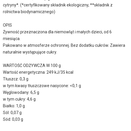
cytryny*. (*certyfikowany składnik ekologiczny, **składnik z
rolnictwa biodynamicznego)
OPIS
Żywność przeznaczona dla niemowląt i małych dzieci, od 6
miesiąca.
Pakowano w atmosferze ochronnej. Bez dodatku cukrów. Zawiera
naturalnie występujące cukry.
WARTOŚĆ ODŻYWCZA W 100 g
Wartość energetyczna: 249 kJ/35 kcal
Tłuszcz: 0,3 g
w tym kwasy tłuszczowe nasycone: <0,1 g
Węglowodany: 6,5 g
w tym cukry: 4,6 g
Białko: 1,0 g
Sól: 0,07 g
Sód: 0,03 g