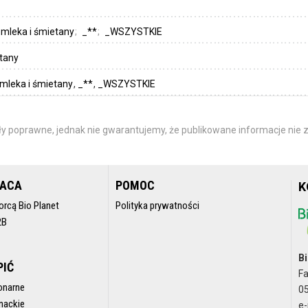
 mleka i śmietany
_**
_WSZYSTKIE
etany
 mleka i śmietany
_**
_WSZYSTKIE
y poprawne, jednak nie gwarantujemy, że publikowane informacje nie z
RACA
POMOC
K
orcą Bio Planet
Polityka prywatności
2B
Bi
PIĆ
F
onarne
05
nackie
e-