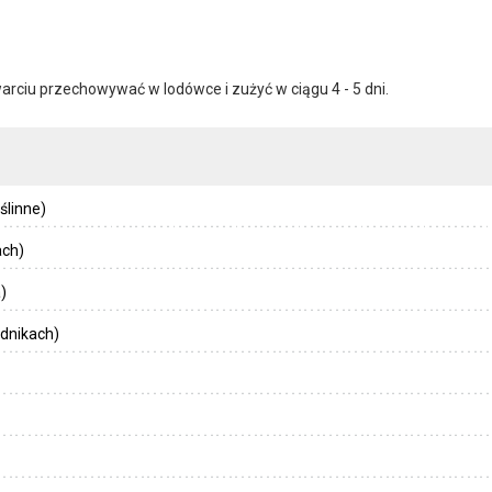
ciu przechowywać w lodówce i zużyć w ciągu 4 - 5 dni.
ślinne)
ach)
)
dnikach)