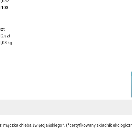
1,082
1103
szt
12 szt
1,08 kg
r: mączka chleba świętojańskiego*. (*certyfikowany składnik ekologicz