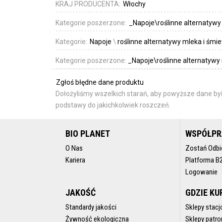
KRAJ PRODUCENTA:
Włochy
Kategorie poszerzone:
_Napoje\roślinne alternatywy
Kategorie:
Napoje
\
roślinne alternatywy mleka i śmi
Kategorie poszerzone:
_Napoje\roślinne alternatywy
Zgłoś błędne dane produktu
Dołożyliśmy wszelkich starań, aby powyższe dane był
podstawy do jakichkolwiek roszczeń.
BIO PLANET
WSPÓŁP
O Nas
Zostań Odbi
Kariera
Platforma B
Logowanie
JAKOŚĆ
GDZIE KU
Standardy jakości
Sklepy stacj
Żywność ekologiczna
Sklepy patro