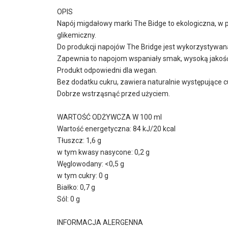
OPIS
Napój migdałowy marki The Bidge to ekologiczna, w p
glikemiczny.
Do produkcji napojów The Bridge jest wykorzystywan
Zapewnia to napojom wspaniały smak, wysoką jakość 
Produkt odpowiedni dla wegan.
Bez dodatku cukru, zawiera naturalnie występujące c
Dobrze wstrząsnąć przed użyciem.
WARTOŚĆ ODŻYWCZA W 100 ml
Wartość energetyczna: 84 kJ/20 kcal
Tłuszcz: 1,6 g
w tym kwasy nasycone: 0,2 g
Węglowodany: <0,5 g
w tym cukry: 0 g
Białko: 0,7 g
Sól: 0 g
INFORMACJA ALERGENNA