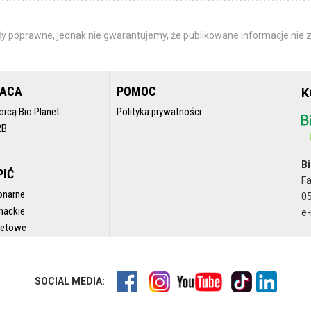
y poprawne, jednak nie gwarantujemy, że publikowane informacje nie z
RACA
POMOC
K
orcą Bio Planet
Polityka prywatności
2B
Bi
PIĆ
F
onarne
05
nackie
e-
rnetowe
SOCIAL MEDIA: