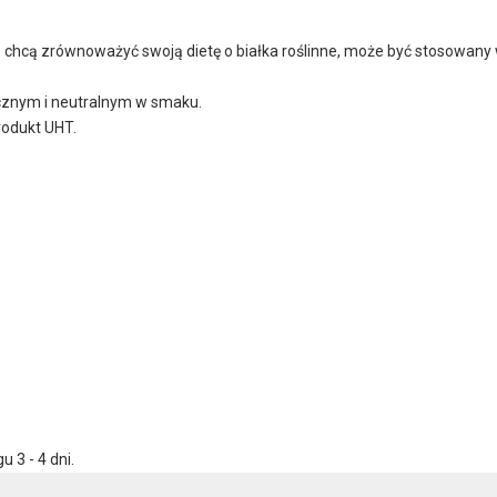
e chcą zrównoważyć swoją dietę o białka roślinne, może być stosowany w 
znym i neutralnym w smaku.
rodukt UHT.
 3 - 4 dni.