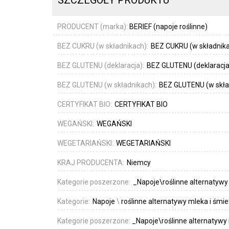
SZCZEGÓŁY PRODUKTU
PRODUCENT (marka):
BERIEF (napoje roślinne)
BEZ CUKRU (w składnikach):
BEZ CUKRU (w składnik
BEZ GLUTENU (deklaracja):
BEZ GLUTENU (deklaracja
BEZ GLUTENU (w składnikach):
BEZ GLUTENU (w skła
CERTYFIKAT BIO:
CERTYFIKAT BIO
WEGAŃSKI:
WEGAŃSKI
WEGETARIAŃSKI:
WEGETARIAŃSKI
KRAJ PRODUCENTA:
Niemcy
Kategorie poszerzone:
_Napoje\roślinne alternatywy
Kategorie:
Napoje
\
roślinne alternatywy mleka i śmi
Kategorie poszerzone:
_Napoje\roślinne alternatywy