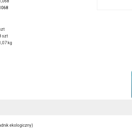
1,068
1068
szt
8 szt
1,07 kg
adnik ekologiczny)