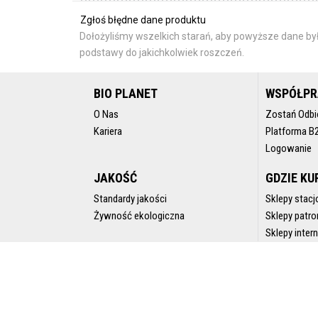
Zgłoś błędne dane produktu
Dołożyliśmy wszelkich starań, aby powyższe dane był
podstawy do jakichkolwiek roszczeń.
BIO PLANET
WSPÓŁP
O Nas
Zostań Odbi
Kariera
Platforma B
Logowanie
JAKOŚĆ
GDZIE KU
Standardy jakości
Sklepy stacj
Żywność ekologiczna
Sklepy patro
Sklepy inte