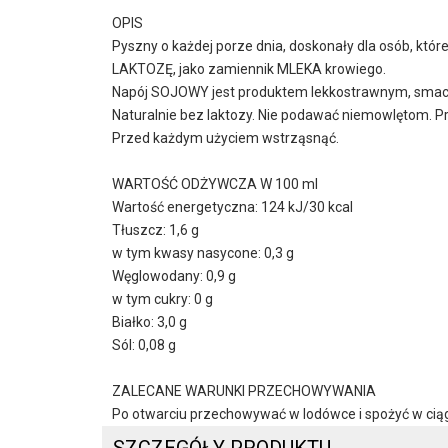
OPIS
Pyszny o każdej porze dnia, doskonały dla osób, któr
LAKTOZĘ, jako zamiennik MLEKA krowiego.
Napój SOJOWY jest produktem lekkostrawnym, smac
Naturalnie bez laktozy. Nie podawać niemowlętom. P
Przed każdym użyciem wstrząsnąć.
WARTOŚĆ ODŻYWCZA W 100 ml
Wartość energetyczna: 124 kJ/30 kcal
Tłuszcz: 1,6 g
w tym kwasy nasycone: 0,3 g
Węglowodany: 0,9 g
w tym cukry: 0 g
Białko: 3,0 g
Sól: 0,08 g
ZALECANE WARUNKI PRZECHOWYWANIA
Po otwarciu przechowywać w lodówce i spożyć w ciągu