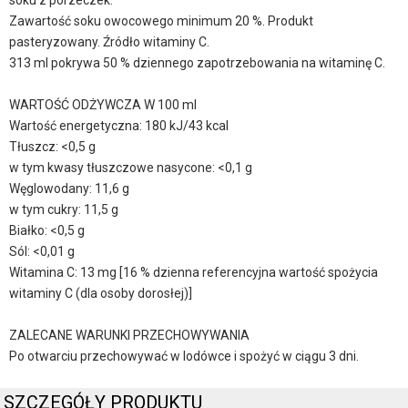
soku z porzeczek.
Zawartość soku owocowego minimum 20 %. Produkt
pasteryzowany. Źródło witaminy C.
313 ml pokrywa 50 % dziennego zapotrzebowania na witaminę C.
WARTOŚĆ ODŻYWCZA W 100 ml
Wartość energetyczna: 180 kJ/43 kcal
Tłuszcz: <0,5 g
w tym kwasy tłuszczowe nasycone: <0,1 g
Węglowodany: 11,6 g
w tym cukry: 11,5 g
Białko: <0,5 g
Sól: <0,01 g
Witamina C: 13 mg [16 % dzienna referencyjna wartość spożycia
witaminy C (dla osoby dorosłej)]
ZALECANE WARUNKI PRZECHOWYWANIA
Po otwarciu przechowywać w lodówce i spożyć w ciągu 3 dni.
SZCZEGÓŁY PRODUKTU