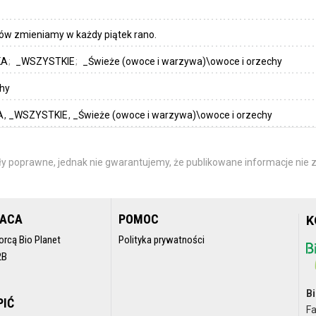
ów zmieniamy w każdy piątek rano.
KA
_WSZYSTKIE
_Świeże (owoce i warzywa)\owoce i orzechy
chy
A
_WSZYSTKIE
_Świeże (owoce i warzywa)\owoce i orzechy
y poprawne, jednak nie gwarantujemy, że publikowane informacje nie z
RACA
POMOC
K
orcą Bio Planet
Polityka prywatności
2B
Bi
PIĆ
F