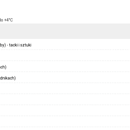
do +4°C
) - tacki i sztuki
ach)
dnikach)