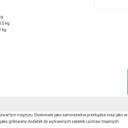
kg
0,5 kg
1 kg
 zwartym miąższu. Doskonałe jako samodzielna przekąska oraz jako ar
 jako grillowany dodatek do wytrawnych sałatek i potraw mięsnych.