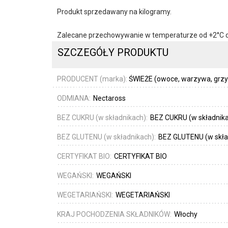
Produkt sprzedawany na kilogramy.
Zalecane przechowywanie w temperaturze od +2°C 
SZCZEGÓŁY PRODUKTU
PRODUCENT (marka):
ŚWIEŻE (owoce, warzywa, grzyby
ODMIANA:
Nectaross
BEZ CUKRU (w składnikach):
BEZ CUKRU (w składnik
BEZ GLUTENU (w składnikach):
BEZ GLUTENU (w skła
CERTYFIKAT BIO:
CERTYFIKAT BIO
WEGAŃSKI:
WEGAŃSKI
WEGETARIAŃSKI:
WEGETARIAŃSKI
KRAJ POCHODZENIA SKŁADNIKÓW:
Włochy