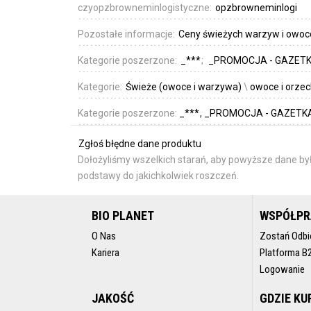
czyopzbrowneminlogistyczne:
opzbrowneminlogi
Pozostałe informacje:
Ceny świeżych warzyw i owoc
Kategorie poszerzone:
_***
_PROMOCJA - GAZET
Kategorie:
Świeże (owoce i warzywa)
\
owoce i orze
Kategorie poszerzone:
_***
_PROMOCJA - GAZETK
Zgłoś błędne dane produktu
Dołożyliśmy wszelkich starań, aby powyższe dane był
podstawy do jakichkolwiek roszczeń.
BIO PLANET
WSPÓŁP
O Nas
Zostań Odbi
Kariera
Platforma B
Logowanie
JAKOŚĆ
GDZIE KU