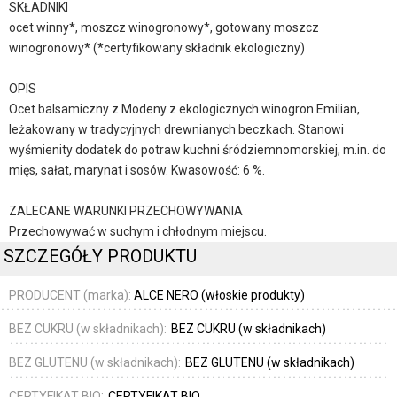
SKŁADNIKI
ocet winny*, moszcz winogronowy*, gotowany moszcz
winogronowy* (*certyfikowany składnik ekologiczny)
OPIS
Ocet balsamiczny z Modeny z ekologicznych winogron Emilian,
leżakowany w tradycyjnych drewnianych beczkach. Stanowi
wyśmienity dodatek do potraw kuchni śródziemnomorskiej, m.in. do
mięs, sałat, marynat i sosów. Kwasowość: 6 %.
ZALECANE WARUNKI PRZECHOWYWANIA
Przechowywać w suchym i chłodnym miejscu.
SZCZEGÓŁY PRODUKTU
PRODUCENT (marka):
ALCE NERO (włoskie produkty)
BEZ CUKRU (w składnikach):
BEZ CUKRU (w składnikach)
BEZ GLUTENU (w składnikach):
BEZ GLUTENU (w składnikach)
CERTYFIKAT BIO:
CERTYFIKAT BIO