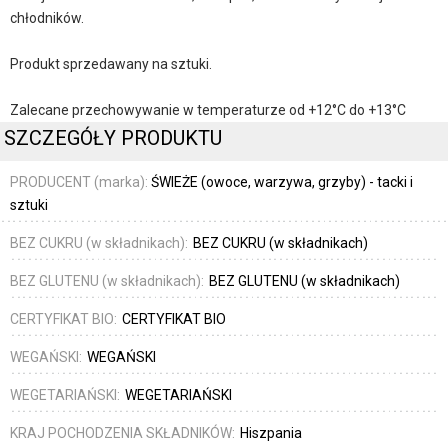
chłodników.
Produkt sprzedawany na sztuki.
Zalecane przechowywanie w temperaturze od +12°C do +13°C
SZCZEGÓŁY PRODUKTU
PRODUCENT (marka):
ŚWIEŻE (owoce, warzywa, grzyby) - tacki i
sztuki
BEZ CUKRU (w składnikach):
BEZ CUKRU (w składnikach)
BEZ GLUTENU (w składnikach):
BEZ GLUTENU (w składnikach)
CERTYFIKAT BIO:
CERTYFIKAT BIO
WEGAŃSKI:
WEGAŃSKI
WEGETARIAŃSKI:
WEGETARIAŃSKI
KRAJ POCHODZENIA SKŁADNIKÓW:
Hiszpania