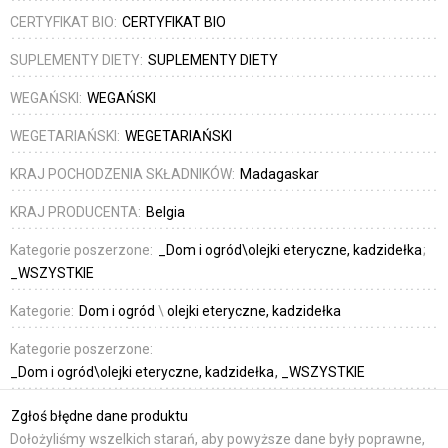
CERTYFIKAT BIO:
CERTYFIKAT BIO
SUPLEMENTY DIETY:
SUPLEMENTY DIETY
WEGAŃSKI:
WEGAŃSKI
WEGETARIAŃSKI:
WEGETARIAŃSKI
KRAJ POCHODZENIA SKŁADNIKÓW:
Madagaskar
KRAJ PRODUCENTA:
Belgia
Kategorie poszerzone:
_Dom i ogród\olejki eteryczne, kadzidełka
_WSZYSTKIE
Kategorie:
Dom i ogród
\
olejki eteryczne, kadzidełka
Kategorie poszerzone:
_Dom i ogród\olejki eteryczne, kadzidełka
_WSZYSTKIE
Zgłoś błędne dane produktu
Dołożyliśmy wszelkich starań, aby powyższe dane były poprawne,