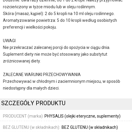
Doustnie: dwa razy dziennie, od 1 do 2 kropli. Należy przyjmować
rozcieńczony w łyżce miodu lub w oleju roślinnym.
Skóra (masaż, kąpiel): 2 do 5 kropli na 10 ml oleju roślinnego.
Aromatyzowanie powietrza: 5 do 10 kropli według osobistych
preferencji i wielkości pokoju.
UWAGI
Nie przekraczać zalecanej porcji do spożycia w ciągu dnia.
Suplement diety nie może być stosowany jako substytut
zróżnicowanej diety.
ZALECANE WARUNKI PRZECHOWYWANIA
Przechowywać w chłodnym i zaciemnionym miejscu, w sposób
niedostępny dla małych dzieci.
SZCZEGÓŁY PRODUKTU
PRODUCENT (marka):
PHYSALIS (olejki eteryczne, suplementy)
BEZ GLUTENU (w składnikach):
BEZ GLUTENU (w składnikach)