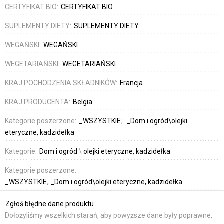
CERTYFIKAT BIO:
CERTYFIKAT BIO
SUPLEMENTY DIETY:
SUPLEMENTY DIETY
WEGAŃSKI:
WEGAŃSKI
WEGETARIAŃSKI:
WEGETARIAŃSKI
KRAJ POCHODZENIA SKŁADNIKÓW:
Francja
KRAJ PRODUCENTA:
Belgia
Kategorie poszerzone:
_WSZYSTKIE
_Dom i ogród\olejki
eteryczne, kadzidełka
Kategorie:
Dom i ogród
\
olejki eteryczne, kadzidełka
Kategorie poszerzone:
_WSZYSTKIE
_Dom i ogród\olejki eteryczne, kadzidełka
Zgłoś błędne dane produktu
Dołożyliśmy wszelkich starań, aby powyższe dane były poprawne,