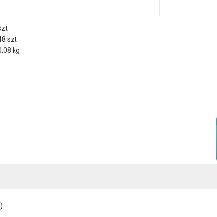
szt
48 szt
0,08 kg
)