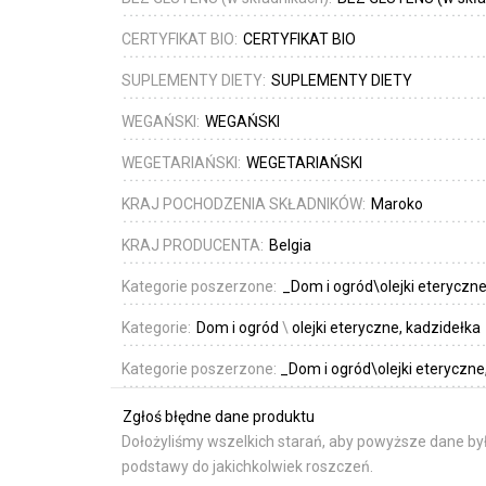
CERTYFIKAT BIO:
CERTYFIKAT BIO
SUPLEMENTY DIETY:
SUPLEMENTY DIETY
WEGAŃSKI:
WEGAŃSKI
WEGETARIAŃSKI:
WEGETARIAŃSKI
KRAJ POCHODZENIA SKŁADNIKÓW:
Maroko
KRAJ PRODUCENTA:
Belgia
Kategorie poszerzone:
_Dom i ogród\olejki eteryczn
Kategorie:
Dom i ogród
\
olejki eteryczne, kadzidełka
Kategorie poszerzone:
_Dom i ogród\olejki eteryczne
Zgłoś błędne dane produktu
Dołożyliśmy wszelkich starań, aby powyższe dane był
podstawy do jakichkolwiek roszczeń.