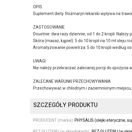
OPIS
Suplement diety. Rozmaryn lekarski wpływa na trawi
ZASTOSOWANIE
Doustnie: dwa razy dziennie, od 1 do 2 kropli. Należ
Skóra (masaż, kąpiel): 5 do 10 kropli na 10 ml oleju ro
Aromatyzowanie powietrza: 5 do 10 kropli według osob
UWAGI
Nie należy przekraczać zalecanej porcji do spożycia 
ZALECANE WARUNKI PRZECHOWYWANIA
Przechowywać w chłodnym i zaciemnionym miejscu, 
SZCZEGÓŁY PRODUKTU
PRODUCENT (marka):
PHYSALIS (olejki eteryczne, s
BEZ GLUTENU (w składnikach):
BEZ GLUTENU (w skła