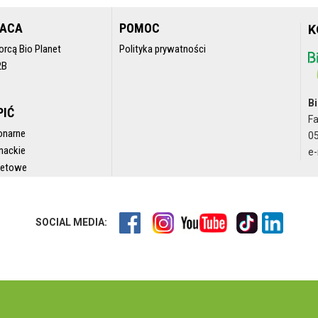
RACA
POMOC
K
orcą Bio Planet
Polityka prywatności
2B
Bi
PIĆ
F
onarne
05
nackie
e-
rnetowe
SOCIAL MEDIA: