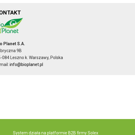
ONTAKT
o Planet S.A.
abryczna 9B
-084 Leszno k. Warszawy, Polska
mail:
info@bioplanet.pl
System działa na
platformie B2B
firmy Solex