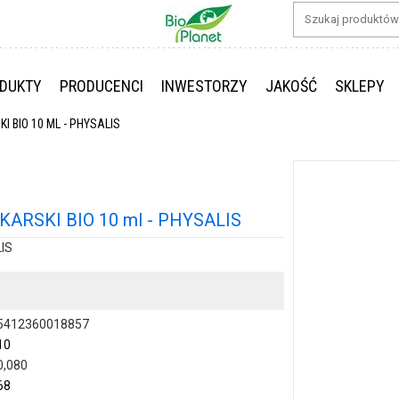
DUKTY
PRODUCENCI
INWESTORZY
JAKOŚĆ
SKLEPY
 BIO 10 ML - PHYSALIS
RSKI BIO 10 ml - PHYSALIS
IS
5412360018857
10
0,080
68