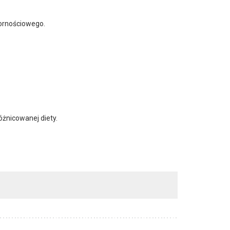
pornościowego.
óżnicowanej diety.