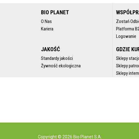
BIO PLANET
WSPÓŁP
O Nas
Zostań Odbi
Kariera
Platforma B
Logowanie
JAKOŚĆ
GDZIE KU
Standardy jakości
Sklepy stacj
Żywność ekologiczna
Sklepy patro
Sklepy inte
Copyright © 2026 Bio Planet S.A.