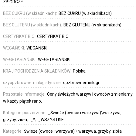
ZBIORCZE
BEZ CUKRU (w składnikach):
BEZ CUKRU (w składnikach)
BEZ GLUTENU (w składnikach):
BEZ GLUTENU (w składnikach)
CERTYFIKAT BIO:
CERTYFIKAT BIO
WEGAŃSKI:
WEGAŃSKI
WEGETARIAŃSKI:
WEGETARIAŃSKI
KRAJ POCHODZENIA SKŁADNIKÓW:
Polska
czyopzbrowneminlogistyczne:
opzbrowneminlogi
Pozostałe informacje:
Ceny świeżych warzyw i owoców zmieniamy
w każdy piątek rano.
Kategorie poszerzone:
_Świeże (owoce i warzywa)\warzywa,
grzyby, zioła
_*
_WSZYSTKIE
Kategorie:
Świeże (owoce i warzywa)
\
warzywa, grzyby, zioła