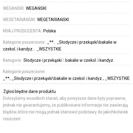
WEGAŃSKI:
WEGAŃSKI
WEGETARIAŃSKI:
WEGETARIAŃSKI
KRAJ PRODUCENTA:
Polska
Kategorie poszerzone:
_**
_Słodycze i przekąski\bakalie w
czekol. i kandyz.
_WSZYSTKIE
Kategorie:
Słodycze i przekąski
\
bakalie w czekol. i kandyz.
Kategorie poszerzone:
_**
_Słodycze i przekąski\bakalie w czekol. i kandyz.
_WSZYSTKIE
Zgłoś błędne dane produktu
Dołożyliśmy wszelkich starań, aby powyższe dane były poprawne,
jednak nie gwarantujemy, że publikowane informacje nie zawierają
błędów, które nie mogą jednak stanowić podstawy do jakichkolwiek
roszczeń.