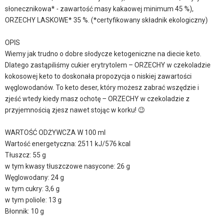
słonecznikowa* - zawartość masy kakaowej minimum 45 %),
ORZECHY LASKOWE* 35 %. (*certyfikowany składnik ekologiczny)
OPIS
Wiemy jak trudno o dobre słodycze ketogeniczne na diecie keto.
Dlatego zastąpiliśmy cukier erytrytolem – ORZECHY w czekoladzie
kokosowej keto to doskonała propozycja o niskiej zawartości
węglowodanów. To keto deser, który możesz zabrać wszędzie i
zjeść wtedy kiedy masz ochotę – ORZECHY w czekoladzie z
przyjemnością zjesz nawet stojąc w korku! 😉
WARTOŚĆ ODŻYWCZA W 100 ml
Wartość energetyczna: 2511 kJ/576 kcal
Tłuszcz: 55 g
w tym kwasy tłuszczowe nasycone: 26 g
Węglowodany: 24 g
w tym cukry: 3,6 g
w tym poliole: 13 g
Błonnik: 10 g