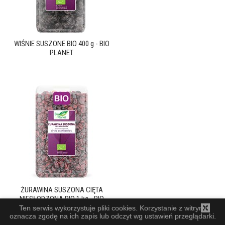
WIŚNIE SUSZONE BIO 400 g - BIO
PLANET
ŻURAWINA SUSZONA CIĘTA
NIESŁODZONA BIO 1 kg - BIO
PLANET
Ten serwis wykorzystuje pliki cookies. Korzystanie z witryny
oznacza zgodę na ich zapis lub odczyt wg ustawień przeglądarki.