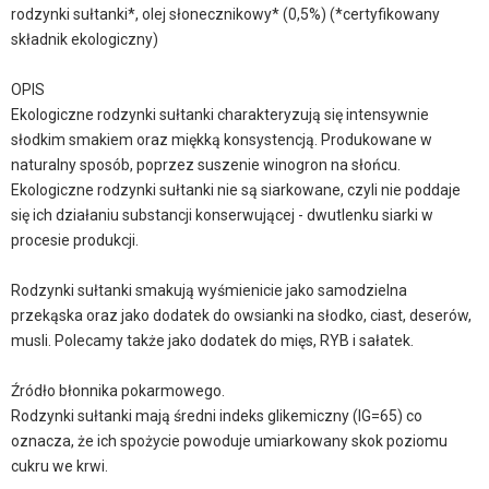
rodzynki sułtanki*, olej słonecznikowy* (0,5%) (*certyfikowany
składnik ekologiczny)
OPIS
Ekologiczne rodzynki sułtanki charakteryzują się intensywnie
słodkim smakiem oraz miękką konsystencją. Produkowane w
naturalny sposób, poprzez suszenie winogron na słońcu.
Ekologiczne rodzynki sułtanki nie są siarkowane, czyli nie poddaje
się ich działaniu substancji konserwującej - dwutlenku siarki w
procesie produkcji.
Rodzynki sułtanki smakują wyśmienicie jako samodzielna
przekąska oraz jako dodatek do owsianki na słodko, ciast, deserów,
musli. Polecamy także jako dodatek do mięs, RYB i sałatek.
Źródło błonnika pokarmowego.
Rodzynki sułtanki mają średni indeks glikemiczny (IG=65) co
oznacza, że ich spożycie powoduje umiarkowany skok poziomu
cukru we krwi.