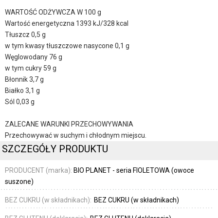
WARTOŚĆ ODŻYWCZA W 100 g
Wartość energetyczna 1393 kJ/328 kcal
Tłuszcz 0,5 g
w tym kwasy tłuszczowe nasycone 0,1 g
Węglowodany 76 g
w tym cukry 59 g
Błonnik 3,7 g
Białko 3,1 g
Sól 0,03 g
ZALECANE WARUNKI PRZECHOWYWANIA
Przechowywać w suchym i chłodnym miejscu.
SZCZEGÓŁY PRODUKTU
PRODUCENT (marka):
BIO PLANET - seria FIOLETOWA (owoce
suszone)
BEZ CUKRU (w składnikach):
BEZ CUKRU (w składnikach)