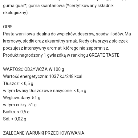
guma guar*, guma ksantanowa (*certyfikowany składnik
ekologiczny)
OPIS
Pasta waniliowa idealna do wypieków, deserów, sosów i lodów. Ma
kremowy, słodki oraz aksamitny smak. Kiedy otworzysz słoiczek
poczujesz intensywny aromat, którego nie zapomnisz.
Produkt nagrodzony 1 gwiazdką w rankingu GREATE TASTE
WARTOŚĆ ODŻYWCZA W 100 g
Wartość energetyczna: 1037 kJ/248 kcal
Tłuszcz: < 0,5 g
w tym kwasy tłuszczowe nasycone: < 0,5 g
Węglowodany: 51 g
w tym cukry: 51 g
Białko: < 0,5 g
Sól: < 0,02 g
ZALECANE WARUNKI PRZECHOWYWANIA