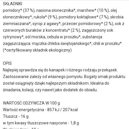
SKŁADNIKI
pomidory* (37 %), nasiona słonecznika*, marchew* (10 %), olej
słonecznikowy*, rukola* (9 %), pomidory koktajlowe* (7 %), skrobia
ziemniaczana*, syrop z agawy*, przecier pomidorowy* (2 %), sok z
czerwonych buraków z koncentratu* (2 %), zagęszczony sok
cytrynowy*, sól morska, cebula w proszku*, substancja
zagęszczająca: mączka chleba świętojańskiego*, chili w proszku*
(*certyfikowany składnik ekologiczny)
OPIS
Najlepiej sprawdza się do kanapek i różnego rodzaju przekąsek.
Zastosowanie zależy od własnego pomysłu. Bogaty smak produktu
został osiągnięty dzięki najlepszym składnikom. Idealna do
śniadania, kolacji, czy nawet jako dodatek do obiadu.
WARTOŚĆ ODŻYWCZA W 100 g
Wartość energetyczna - 857 kJ / 207 kcal
Tłuszcz - 16 g
w tym kwasy tłuszczowe nasycone - 1,8 g