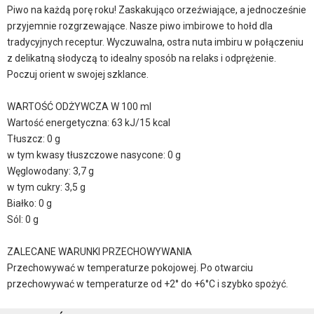
Piwo na każdą porę roku! Zaskakująco orzeźwiające, a jednocześnie
przyjemnie rozgrzewające. Nasze piwo imbirowe to hołd dla
tradycyjnych receptur. Wyczuwalna, ostra nuta imbiru w połączeniu
z delikatną słodyczą to idealny sposób na relaks i odprężenie.
Poczuj orient w swojej szklance.
WARTOŚĆ ODŻYWCZA W 100 ml
Wartość energetyczna: 63 kJ/15 kcal
Tłuszcz: 0 g
w tym kwasy tłuszczowe nasycone: 0 g
Węglowodany: 3,7 g
w tym cukry: 3,5 g
Białko: 0 g
Sól: 0 g
ZALECANE WARUNKI PRZECHOWYWANIA
Przechowywać w temperaturze pokojowej. Po otwarciu
przechowywać w temperaturze od +2° do +6°C i szybko spożyć.