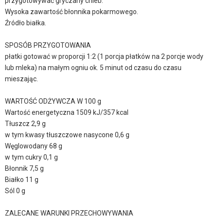
przygotowywać gryczany chleb.
Wysoka zawartość błonnika pokarmowego.
Źródło białka.
SPOSÓB PRZYGOTOWANIA
płatki gotować w proporcji 1:2 (1 porcja płatków na 2 porcje wody
lub mleka) na małym ogniu ok. 5 minut od czasu do czasu
mieszając.
WARTOŚĆ ODŻYWCZA W 100 g
Wartość energetyczna 1509 kJ/357 kcal
Tłuszcz 2,9 g
w tym kwasy tłuszczowe nasycone 0,6 g
Węglowodany 68 g
w tym cukry 0,1 g
Błonnik 7,5 g
Białko 11 g
Sól 0 g
ZALECANE WARUNKI PRZECHOWYWANIA