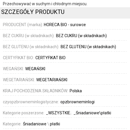
Przechowywać w suchym i chłodnym miejscu.
SZCZEGÓŁY PRODUKTU
PRODUCENT (marka):
HORECA BIO - surowce
BEZ CUKRU (w składnikach):
BEZ CUKRU (w składnikach)
BEZ GLUTENU (w składnikach):
BEZ GLUTENU (w składnikach)
CERTYFIKAT BIO:
CERTYFIKAT BIO
WEGAŃSKI:
WEGAŃSKI
WEGETARIAŃSKI:
WEGETARIAŃSKI
KRAJ POCHODZENIA SKŁADNIKÓW:
Polska
czyopzbrowneminlogistyczne:
opzbrowneminlogi
Kategorie poszerzone:
_WSZYSTKIE
_Śniadaniowe\płatki
Kategorie:
Śniadaniowe
\
płatki