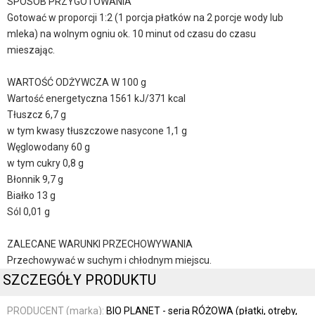
SPOSÓB PRZYGOTOWANIA
Gotować w proporcji 1:2 (1 porcja płatków na 2 porcje wody lub
mleka) na wolnym ogniu ok. 10 minut od czasu do czasu
mieszając.
WARTOŚĆ ODŻYWCZA W 100 g
Wartość energetyczna 1561 kJ/371 kcal
Tłuszcz 6,7 g
w tym kwasy tłuszczowe nasycone 1,1 g
Węglowodany 60 g
w tym cukry 0,8 g
Błonnik 9,7 g
Białko 13 g
Sól 0,01 g
ZALECANE WARUNKI PRZECHOWYWANIA
Przechowywać w suchym i chłodnym miejscu.
SZCZEGÓŁY PRODUKTU
PRODUCENT (marka):
BIO PLANET - seria RÓŻOWA (płatki, otręby,