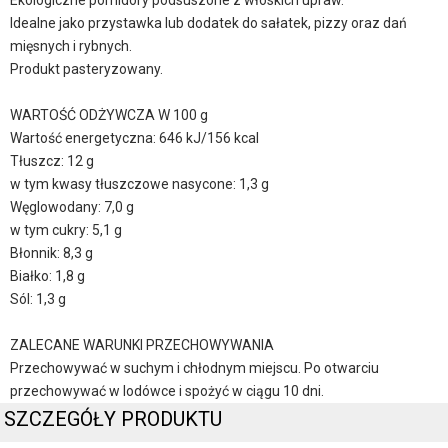
Ekologiczne pomidory podsuszone z włoskich upraw.
Idealne jako przystawka lub dodatek do sałatek, pizzy oraz dań
mięsnych i rybnych.
Produkt pasteryzowany.
WARTOŚĆ ODŻYWCZA W 100 g
Wartość energetyczna: 646 kJ/156 kcal
Tłuszcz: 12 g
w tym kwasy tłuszczowe nasycone: 1,3 g
Węglowodany: 7,0 g
w tym cukry: 5,1 g
Błonnik: 8,3 g
Białko: 1,8 g
Sól: 1,3 g
ZALECANE WARUNKI PRZECHOWYWANIA
Przechowywać w suchym i chłodnym miejscu. Po otwarciu
przechowywać w lodówce i spożyć w ciągu 10 dni.
SZCZEGÓŁY PRODUKTU