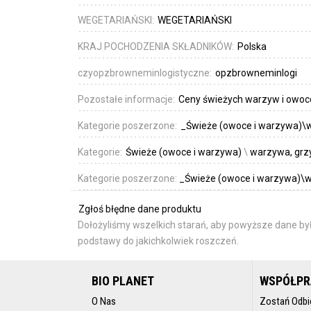
WEGETARIAŃSKI:
WEGETARIAŃSKI
KRAJ POCHODZENIA SKŁADNIKÓW:
Polska
czyopzbrowneminlogistyczne:
opzbrowneminlogi
Pozostałe informacje:
Ceny świeżych warzyw i owoc
Kategorie poszerzone:
_Świeże (owoce i warzywa)\w
Kategorie:
Świeże (owoce i warzywa)
\
warzywa, grzy
Kategorie poszerzone:
_Świeże (owoce i warzywa)\w
Zgłoś błędne dane produktu
Dołożyliśmy wszelkich starań, aby powyższe dane był
podstawy do jakichkolwiek roszczeń.
BIO PLANET
WSPÓŁP
O Nas
Zostań Odbi