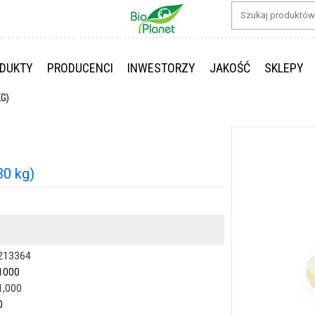
DUKTY
PRODUCENCI
INWESTORZY
JAKOŚĆ
SKLEPY
KG)
0 kg)
213364
1000
1,000
0