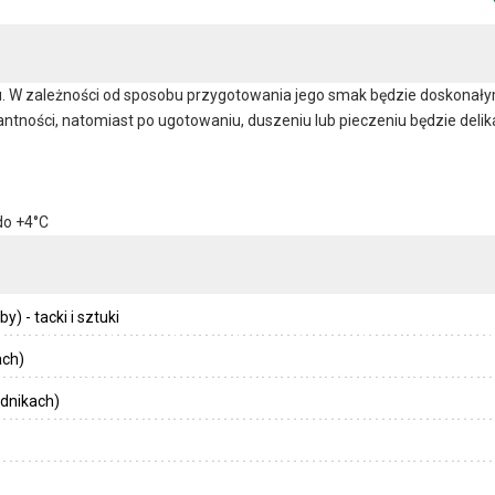
 W zależności od sposobu przygotowania jego smak będzie doskonał
ntności, natomiast po ugotowaniu, duszeniu lub pieczeniu będzie delikat
do +4°C
) - tacki i sztuki
ach)
dnikach)