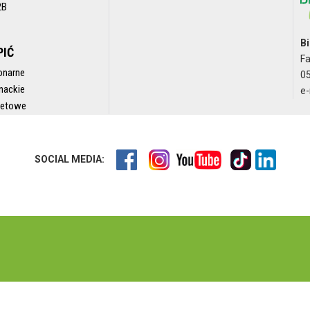
2B
Bi
PIĆ
F
onarne
05
nackie
e-
rnetowe
SOCIAL MEDIA: