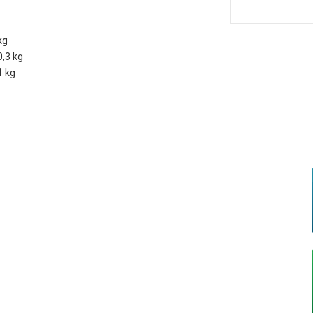
kg
0,3 kg
1 kg