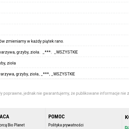
ów zmieniamy w każdy piątek rano.
arzywa, grzyby, zioła
_***
_WSZYSTKIE
by, zioła
arzywa, grzyby, zioła
_***
_WSZYSTKIE
y poprawne, jednak nie gwarantujemy, że publikowane informacje nie z
RACA
POMOC
K
orcą Bio Planet
Polityka prywatności