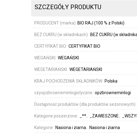
SZCZEGÓŁY PRODUKTU
PRODUCENT (marka):
BIO RAJ (100 % z Polski)
BEZ CUKRU (w składnikach):
BEZ CUKRU (w składnik
CERTYFIKAT BIO:
CERTYFIKAT BIO
WEGAŃSKI:
WEGAŃSKI
WEGETARIAŃSKI:
WEGETARIAŃSKI
KRAJ POCHODZENIA SKŁADNIKÓW:
Polska
czyopzbrowneminlogistyczne:
opzbrowneminlogi
Dostępność produktów (dla produktów sezonowych)
Kategorie poszerzone:
_**
_ZAWIESZONE
_WSZY
Kategorie:
Nasiona i ziarna
Nasiona i ziarna