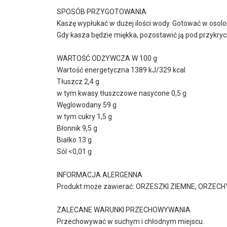
SPOSÓB PRZYGOTOWANIA
Kaszę wypłukać w dużej ilości wody. Gotować w osolo
Gdy kasza będzie miękka, pozostawić ją pod przykryc
WARTOŚĆ ODŻYWCZA W 100 g
Wartość energetyczna 1389 kJ/329 kcal
Tłuszcz 2,4 g
w tym kwasy tłuszczowe nasycone 0,5 g
Węglowodany 59 g
w tym cukry 1,5 g
Błonnik 9,5 g
Białko 13 g
Sól <0,01 g
INFORMACJA ALERGENNA
Produkt może zawierać: ORZESZKI ZIEMNE, ORZECH
ZALECANE WARUNKI PRZECHOWYWANIA
Przechowywać w suchym i chłodnym miejscu.