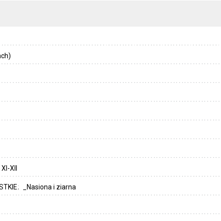
ach)
:
XI-XII
STKIE
_Nasiona i ziarna