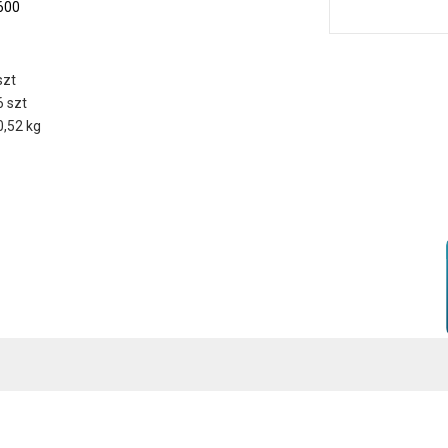
600
szt
6 szt
0,52 kg