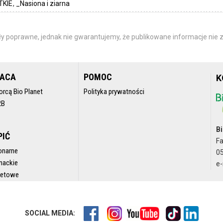
TKIE
_Nasiona i ziarna
y poprawne, jednak nie gwarantujemy, że publikowane informacje nie z
RACA
POMOC
K
orcą Bio Planet
Polityka prywatności
2B
Bi
PIĆ
F
onarne
05
nackie
e-
rnetowe
SOCIAL MEDIA: