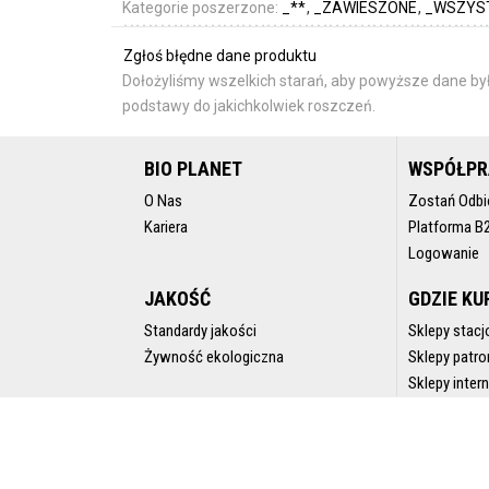
Kategorie poszerzone:
_**
_ZAWIESZONE
_WSZYS
Zgłoś błędne dane produktu
Dołożyliśmy wszelkich starań, aby powyższe dane był
podstawy do jakichkolwiek roszczeń.
BIO PLANET
WSPÓŁP
O Nas
Zostań Odbi
Kariera
Platforma B
Logowanie
JAKOŚĆ
GDZIE KU
Standardy jakości
Sklepy stacj
Żywność ekologiczna
Sklepy patro
Sklepy inte