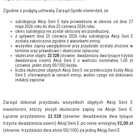
Zgodnie z podjętą uchwałą Zarząd Spółki stwierdził, że:
subskrypcja Akcji Serii E była prowadzona w okresie od dnia 27
maja 2026 roku do dnia 25 czerwca 2026 roku;
okres subskrypcji nie został skrócony ani przedłużony;
z upływem dnia 25 czerwca 2026 roku subskrypcja Akcji Serii E
została zakończona zgodnie z warunkami emisji;
wszystkie zapisy uwzględnione przy przydziale zostały złożone w
terminie oraz prawidłowo i skutecznie opłacone;
skutecznie objęto
22 328
(słownie: dwadzieścia dwa tysiące trzysta
dwadzieścia osiem) Akcji Serii E o wartości nominalnej 1,00 zł
(słownie: jeden złoty 00/100) każda;
liczba skutecznie objętych Akcji Serii E nie przekroczyła liczby Akcji
Serii E oferowanych w ramach emisji, wobec czego nie dokonano
redukcji zapisów.
Zarząd dokonał przydziału wszystkich objętych Akcji Serii E
inwestorom, którzy złożyli skuteczne zapisy na Akcje Serii E.
Łącznie przydzielono
22.328
(słownie: dwadzieścia dwa tysiące
trzysta dwadzieścia osiem) Akcji Serii E po cenie emisyjnej
32,00 zł
(słownie: trzydzieści dwa złote 00/100) za jedną Akcję Serii E.