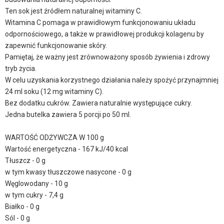
Ten sok jest źródłem naturalnej witaminy C.
Witamina C pomaga w prawidłowym funkcjonowaniu układu
odpornościowego, a także w prawidłowej produkcji kolagenu by
zapewnić funkcjonowanie skóry.
Pamiętaj, że ważny jest zrównoważony sposób żywienia i zdrowy
tryb życia.
W celu uzyskania korzystnego działania należy spożyć przynajmniej
24 ml soku (12 mg witaminy C).
Bez dodatku cukrów. Zawiera naturalnie występujące cukry.
Jedna butelka zawiera 5 porcji po 50 ml.
WARTOŚĆ ODŻYWCZA W 100 g
Wartość energetyczna - 167 kJ/40 kcal
Tłuszcz - 0 g
w tym kwasy tłuszczowe nasycone - 0 g
Węglowodany - 10 g
w tym cukry - 7,4 g
Białko - 0 g
Sól - 0 g