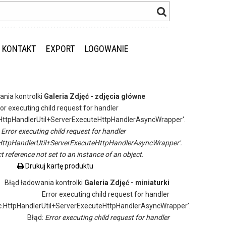
KONTAKT
EXPORT
LOGOWANIE
ania kontrolki
Galeria Zdjęć - zdjęcia główne
ror executing child request for handler
ttpHandlerUtil+ServerExecuteHttpHandlerAsyncWrapper'.
:
Error executing child request for handler
ttpHandlerUtil+ServerExecuteHttpHandlerAsyncWrapper'.
t reference not set to an instance of an object.
Drukuj kartę produktu
Błąd ładowania kontrolki
Galeria Zdjęć - miniaturki
Error executing child request for handler
.HttpHandlerUtil+ServerExecuteHttpHandlerAsyncWrapper'.
Błąd:
Error executing child request for handler