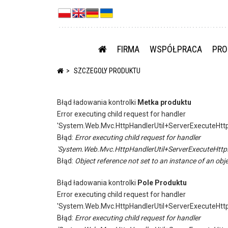
FIRMA
WSPÓŁPRACA
PRO
SZCZEGOLY PRODUKTU
Błąd ładowania kontrolki
Metka produktu
Error executing child request for handler
'System.Web.Mvc.HttpHandlerUtil+ServerExecuteHtt
Błąd:
Error executing child request for handler
'System.Web.Mvc.HttpHandlerUtil+ServerExecuteHttp
Błąd:
Object reference not set to an instance of an obje
Błąd ładowania kontrolki
Pole Produktu
Error executing child request for handler
'System.Web.Mvc.HttpHandlerUtil+ServerExecuteHtt
Błąd:
Error executing child request for handler