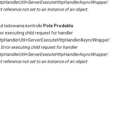
tpHandlerUtil+ServerExecuteHttpHandlerAsyncWrapper'.
t reference not set to an instance of an object.
ąd ładowania kontrolki
Pole Produktu
ror executing child request for handler
tpHandlerUtil+ServerExecuteHttpHandlerAsyncWrapper'.
:
Error executing child request for handler
tpHandlerUtil+ServerExecuteHttpHandlerAsyncWrapper'.
t reference not set to an instance of an object.