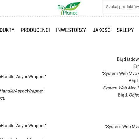
DUKTY
PRODUCENCI
INWESTORZY
JAKOŚĆ
SKLEPY
Błąd ładow
Er
'System.Web.Mvc.H
pHandlerAsyncWrapper'.
Błąd
'System.Web.Mvc.H
HandlerAsyncWrapper'.
Błąd:
Objec
ct.
pHandlerAsyncWrapper'.
'System.Web.Mvc