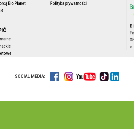
orcą Bio Planet
Polityka prywatności
2B
Bi
PIĆ
F
onarne
05
nackie
e-
rnetowe
SOCIAL MEDIA: