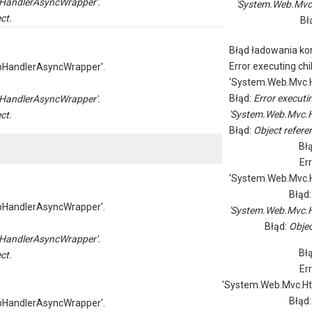
HandlerAsyncWrapper'.
'System.Web.Mvc
ct.
Bł
Błąd ładowania kon
Error executing chi
pHandlerAsyncWrapper'.
'System.Web.Mvc.H
Błąd:
Error executi
HandlerAsyncWrapper'.
'System.Web.Mvc.H
ct.
Błąd:
Object referen
Bł
Er
'System.Web.Mvc.H
Błąd
pHandlerAsyncWrapper'.
'System.Web.Mvc.H
Błąd:
Objec
HandlerAsyncWrapper'.
Bł
ct.
Er
'System.Web.Mvc.Ht
Błąd
pHandlerAsyncWrapper'.