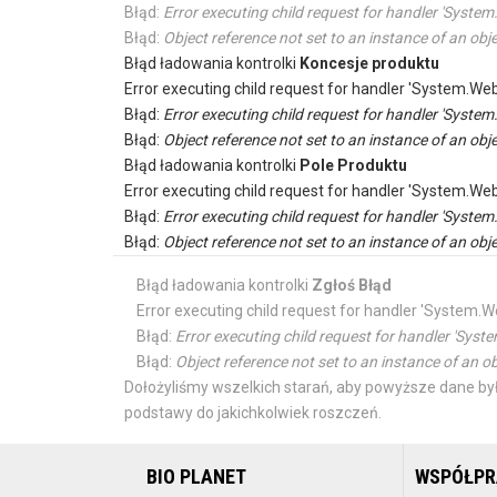
Błąd:
Error executing child request for handler 'Sys
Błąd:
Object reference not set to an instance of an obje
Błąd ładowania kontrolki
Koncesje produktu
Error executing child request for handler 'System.
Błąd:
Error executing child request for handler 'Sys
Błąd:
Object reference not set to an instance of an obje
Błąd ładowania kontrolki
Pole Produktu
Error executing child request for handler 'System.
Błąd:
Error executing child request for handler 'Sys
Błąd:
Object reference not set to an instance of an obje
Błąd ładowania kontrolki
Zgłoś Błąd
Error executing child request for handler 'Syste
Błąd:
Error executing child request for handler 'S
Błąd:
Object reference not set to an instance of an ob
Dołożyliśmy wszelkich starań, aby powyższe dane był
podstawy do jakichkolwiek roszczeń.
BIO PLANET
WSPÓŁP