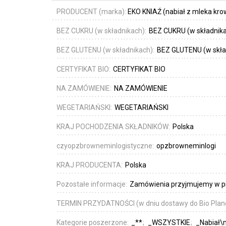
PRODUCENT (marka):
EKO KNIAŹ (nabiał z mleka kro
BEZ CUKRU (w składnikach):
BEZ CUKRU (w składnik
BEZ GLUTENU (w składnikach):
BEZ GLUTENU (w skła
CERTYFIKAT BIO:
CERTYFIKAT BIO
NA ZAMÓWIENIE:
NA ZAMÓWIENIE
WEGETARIAŃSKI:
WEGETARIAŃSKI
KRAJ POCHODZENIA SKŁADNIKÓW:
Polska
czyopzbrowneminlogistyczne:
opzbrowneminlogi
KRAJ PRODUCENTA:
Polska
Pozostałe informacje:
Zamówienia przyjmujemy w piąt
TERMIN PRZYDATNOŚCI (w dniu dostawy do Bio Plan
Kategorie poszerzone:
_**
_WSZYSTKIE
_Nabiał\