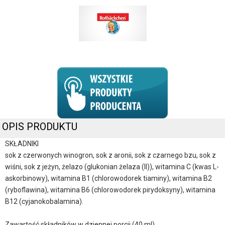
OPIS PRODUKTU
SKŁADNIKI
sok z czerwonych winogron, sok z aronii, sok z czarnego bzu, sok z
wiśni, sok z jeżyn, żelazo (glukonian żelaza (II)), witamina C (kwas L-
askorbinowy), witamina B1 (chlorowodorek tiaminy), witamina B2
(ryboflawina), witamina B6 (chlorowodorek pirydoksyny), witamina
B12 (cyjanokobalamina).
Zawartość składników w dziennej porcji (40 ml)