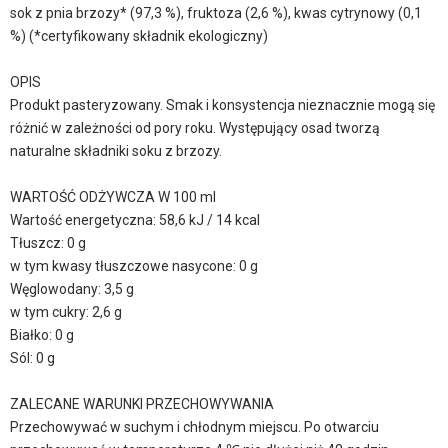
sok z pnia brzozy* (97,3 %), fruktoza (2,6 %), kwas cytrynowy (0,1
%) (*certyfikowany składnik ekologiczny)
OPIS
Produkt pasteryzowany. Smak i konsystencja nieznacznie mogą się
różnić w zależności od pory roku. Występujący osad tworzą
naturalne składniki soku z brzozy.
WARTOŚĆ ODŻYWCZA W 100 ml
Wartość energetyczna: 58,6 kJ / 14 kcal
Tłuszcz: 0 g
w tym kwasy tłuszczowe nasycone: 0 g
Węglowodany: 3,5 g
w tym cukry: 2,6 g
Białko: 0 g
Sól: 0 g
ZALECANE WARUNKI PRZECHOWYWANIA
Przechowywać w suchym i chłodnym miejscu. Po otwarciu