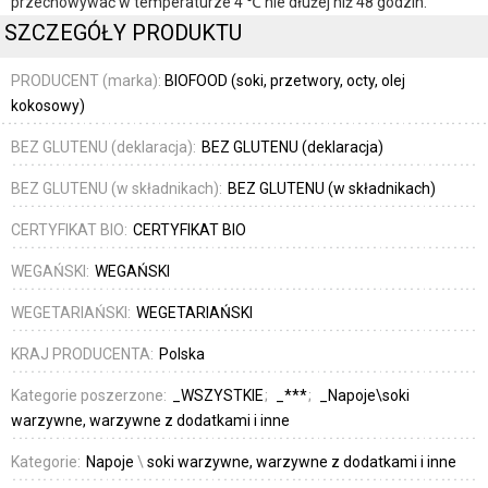
przechowywać w temperaturze 4 ℃ nie dłużej niż 48 godzin.
SZCZEGÓŁY PRODUKTU
PRODUCENT (marka):
BIOFOOD (soki, przetwory, octy, olej
kokosowy)
BEZ GLUTENU (deklaracja):
BEZ GLUTENU (deklaracja)
BEZ GLUTENU (w składnikach):
BEZ GLUTENU (w składnikach)
CERTYFIKAT BIO:
CERTYFIKAT BIO
WEGAŃSKI:
WEGAŃSKI
WEGETARIAŃSKI:
WEGETARIAŃSKI
KRAJ PRODUCENTA:
Polska
Kategorie poszerzone:
_WSZYSTKIE
_***
_Napoje\soki
warzywne, warzywne z dodatkami i inne
Kategorie:
Napoje
\
soki warzywne, warzywne z dodatkami i inne