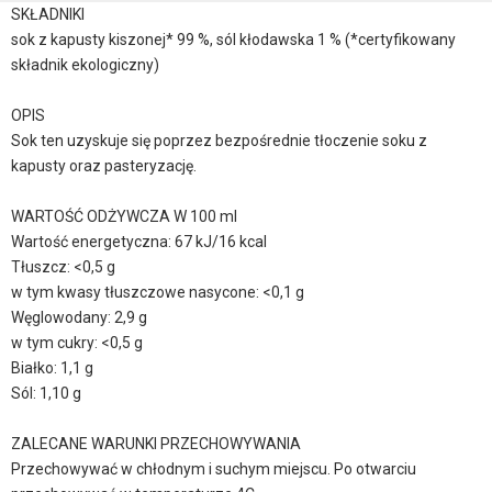
SKŁADNIKI
sok z kapusty kiszonej* 99 %, sól kłodawska 1 % (*certyfikowany
składnik ekologiczny)
OPIS
Sok ten uzyskuje się poprzez bezpośrednie tłoczenie soku z
kapusty oraz pasteryzację.
WARTOŚĆ ODŻYWCZA W 100 ml
Wartość energetyczna: 67 kJ/16 kcal
Tłuszcz: <0,5 g
w tym kwasy tłuszczowe nasycone: <0,1 g
Węglowodany: 2,9 g
w tym cukry: <0,5 g
Białko: 1,1 g
Sól: 1,10 g
ZALECANE WARUNKI PRZECHOWYWANIA
Przechowywać w chłodnym i suchym miejscu. Po otwarciu