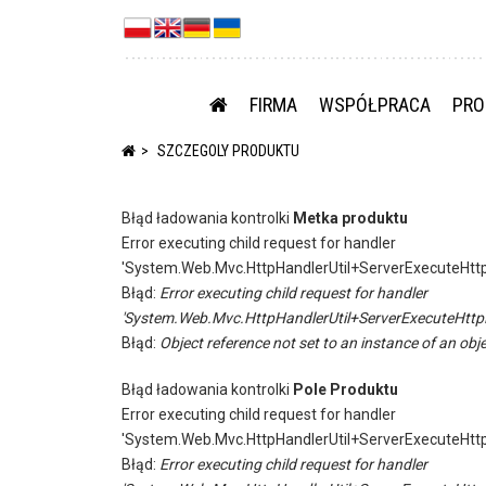
FIRMA
WSPÓŁPRACA
PRO
SZCZEGOLY PRODUKTU
Błąd ładowania kontrolki
Metka produktu
Error executing child request for handler
'System.Web.Mvc.HttpHandlerUtil+ServerExecuteHtt
Błąd:
Error executing child request for handler
'System.Web.Mvc.HttpHandlerUtil+ServerExecuteHttp
Błąd:
Object reference not set to an instance of an obje
Błąd ładowania kontrolki
Pole Produktu
Error executing child request for handler
'System.Web.Mvc.HttpHandlerUtil+ServerExecuteHtt
Błąd:
Error executing child request for handler