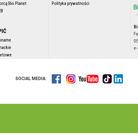
orcą Bio Planet
Polityka prywatności
2B
Bi
PIĆ
F
onarne
05
nackie
e-
rnetowe
SOCIAL MEDIA: