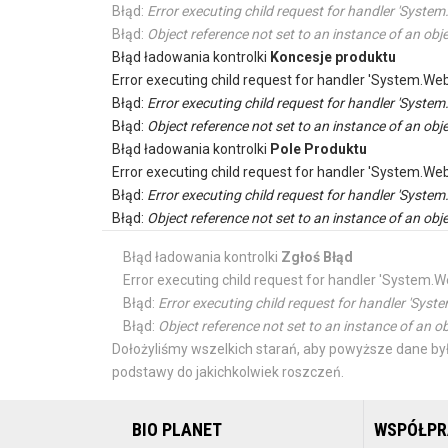
Błąd:
Error executing child request for handler 'Sys
Błąd:
Object reference not set to an instance of an obje
Błąd ładowania kontrolki
Koncesje produktu
Error executing child request for handler 'System.
Błąd:
Error executing child request for handler 'Sys
Błąd:
Object reference not set to an instance of an obje
Błąd ładowania kontrolki
Pole Produktu
Error executing child request for handler 'System.
Błąd:
Error executing child request for handler 'Sys
Błąd:
Object reference not set to an instance of an obje
Błąd ładowania kontrolki
Zgłoś Błąd
Error executing child request for handler 'Syste
Błąd:
Error executing child request for handler 'S
Błąd:
Object reference not set to an instance of an ob
Dołożyliśmy wszelkich starań, aby powyższe dane był
podstawy do jakichkolwiek roszczeń.
BIO PLANET
WSPÓŁP