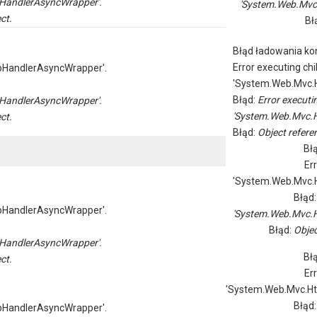
HandlerAsyncWrapper'.
'System.Web.Mvc
ct.
Bł
Błąd ładowania kon
Error executing chi
pHandlerAsyncWrapper'.
'System.Web.Mvc.H
Błąd:
Error executi
HandlerAsyncWrapper'.
'System.Web.Mvc.H
ct.
Błąd:
Object referen
Bł
Er
'System.Web.Mvc.H
Błąd
pHandlerAsyncWrapper'.
'System.Web.Mvc.H
Błąd:
Objec
HandlerAsyncWrapper'.
Bł
ct.
Er
'System.Web.Mvc.Ht
Błąd
pHandlerAsyncWrapper'.