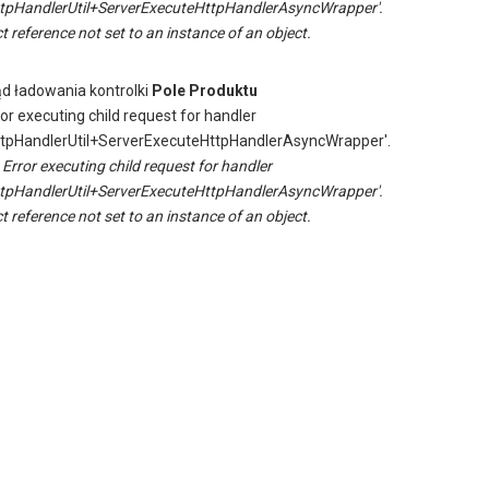
tpHandlerUtil+ServerExecuteHttpHandlerAsyncWrapper'.
t reference not set to an instance of an object.
ąd ładowania kontrolki
Pole Produktu
ror executing child request for handler
tpHandlerUtil+ServerExecuteHttpHandlerAsyncWrapper'.
:
Error executing child request for handler
tpHandlerUtil+ServerExecuteHttpHandlerAsyncWrapper'.
t reference not set to an instance of an object.