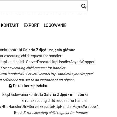
KONTAKT
EXPORT
LOGOWANIE
ania kontrolki
Galeria Zdjęć - zdjęcia główne
ror executing child request for handler
ttpHandlerUtil+ServerExecuteHttpHandlerAsyncWrapper'.
:
Error executing child request for handler
ttpHandlerUtil+ServerExecuteHttpHandlerAsyncWrapper'.
t reference not set to an instance of an object.
Drukuj kartę produktu
Błąd ładowania kontrolki
Galeria Zdjęć - miniaturki
Error executing child request for handler
.HttpHandlerUtil+ServerExecuteHttpHandlerAsyncWrapper'.
Błąd:
Error executing child request for handler