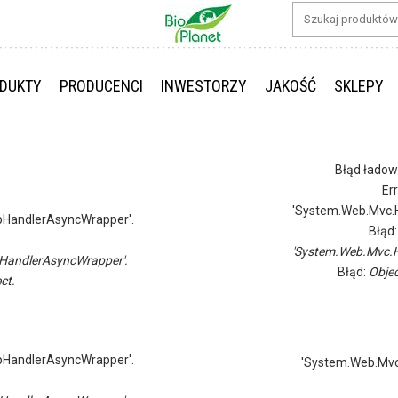
DUKTY
PRODUCENCI
INWESTORZY
JAKOŚĆ
SKLEPY
Błąd ładow
Er
'System.Web.Mvc.H
pHandlerAsyncWrapper'.
Błąd
'System.Web.Mvc.H
HandlerAsyncWrapper'.
Błąd:
Objec
ct.
pHandlerAsyncWrapper'.
'System.Web.Mvc