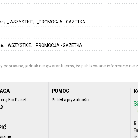
nne
_WSZYSTKIE
_PROMOCJA - GAZETKA
ne
_WSZYSTKIE
_PROMOCJA - GAZETKA
y poprawne, jednak nie gwarantujemy, że publikowane informacje nie z
RACA
POMOC
K
orcą Bio Planet
Polityka prywatności
2B
Bi
PIĆ
F
onarne
05