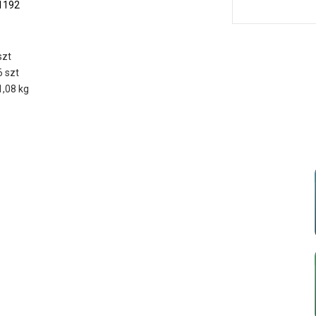
1192
szt
6 szt
1,08 kg