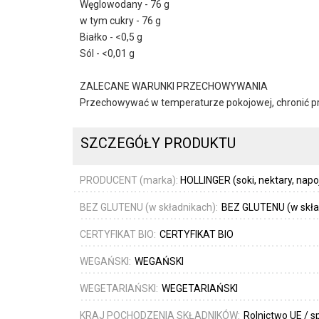
Węglowodany - 76 g
w tym cukry - 76 g
Białko - <0,5 g
Sól - <0,01 g
ZALECANE WARUNKI PRZECHOWYWANIA
Przechowywać w temperaturze pokojowej, chronić prz
SZCZEGÓŁY PRODUKTU
PRODUCENT (marka):
HOLLINGER (soki, nektary, napo
BEZ GLUTENU (w składnikach):
BEZ GLUTENU (w skła
CERTYFIKAT BIO:
CERTYFIKAT BIO
WEGAŃSKI:
WEGAŃSKI
WEGETARIAŃSKI:
WEGETARIAŃSKI
KRAJ POCHODZENIA SKŁADNIKÓW:
Rolnictwo UE / 