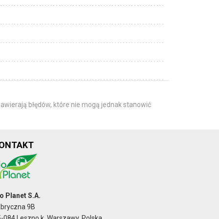
awierają błędów, które nie mogą jednak stanowić
ONTAKT
o Planet S.A.
abryczna 9B
-084 Leszno k. Warszawy, Polska