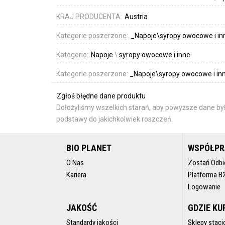
KRAJ PRODUCENTA:
Austria
Kategorie poszerzone:
_Napoje\syropy owocowe i i
Kategorie:
Napoje
\
syropy owocowe i inne
Kategorie poszerzone:
_Napoje\syropy owocowe i in
Zgłoś błędne dane produktu
Dołożyliśmy wszelkich starań, aby powyższe dane był
podstawy do jakichkolwiek roszczeń.
BIO PLANET
WSPÓŁP
O Nas
Zostań Odbi
Kariera
Platforma B
Logowanie
JAKOŚĆ
GDZIE KU
Standardy jakości
Sklepy stacj