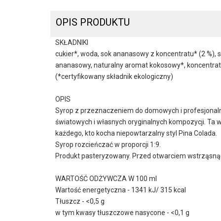
OPIS PRODUKTU
SKŁADNIKI
cukier*, woda, sok ananasowy z koncentratu* (2 %), s
ananasowy, naturalny aromat kokosowy*, koncentrat z
(*certyfikowany składnik ekologiczny)
OPIS
Syrop z przeznaczeniem do domowych i profesjonalny
światowych i własnych oryginalnych kompozycji. Ta
każdego, kto kocha niepowtarzalny styl Pina Colada.
Syrop rozcieńczać w proporcji 1:9.
Produkt pasteryzowany. Przed otwarciem wstrząsną
WARTOŚĆ ODŻYWCZA W 100 ml
Wartość energetyczna - 1341 kJ/ 315 kcal
Tłuszcz - <0,5 g
w tym kwasy tłuszczowe nasycone - <0,1 g