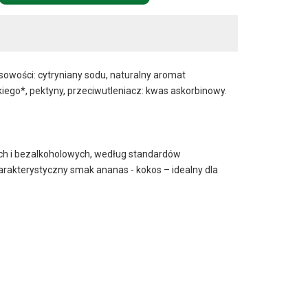
asowości: cytryniany sodu, naturalny aromat
iego*, pektyny, przeciwutleniacz: kwas askorbinowy.
ych i bezalkoholowych, według standardów
akterystyczny smak ananas - kokos – idealny dla