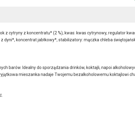
ok z cytryny z koncentratu* (2 %), kwas: kwas cytrynowy, regulator kw
 dyni*, koncentrat jabłkowy*, stabilizatory: mączka chleba świętojańsk
ch barów. Idealny do sporządzania drinków, koktajli, napoi alkoholow
 wyjątkowa mieszanka nadaje Twojemu bezalkoholowemu koktajlowi char
ć.