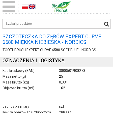
SZCZOTECZKA DO ZĘBÓW EXPERT CURVE
6580 MIĘKKA NIEBIESKA - NORDICS
TOOTHBRUSH EXPERT CURVE 6580 SOFT BLUE - NORDICS
OZNACZENIA I LOGISTYKA
Kod kreskowy (EAN)
3800501908273
Masa netto (g)
25
Masa brutto (kg)
0,031
Objętość brutto (ml)
162
Jednostka miary
szt
Ilość w opakowaniu zbiorczym
288 szt