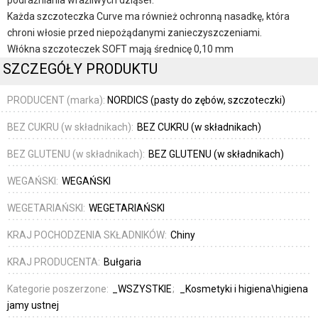
podrażniania wrażliwych dziąseł.
Każda szczoteczka Curve ma również ochronną nasadkę, która
chroni włosie przed niepożądanymi zanieczyszczeniami.
Włókna szczoteczek SOFT mają średnicę 0,10 mm
SZCZEGÓŁY PRODUKTU
PRODUCENT (marka):
NORDICS (pasty do zębów, szczoteczki)
BEZ CUKRU (w składnikach):
BEZ CUKRU (w składnikach)
BEZ GLUTENU (w składnikach):
BEZ GLUTENU (w składnikach)
WEGAŃSKI:
WEGAŃSKI
WEGETARIAŃSKI:
WEGETARIAŃSKI
KRAJ POCHODZENIA SKŁADNIKÓW:
Chiny
KRAJ PRODUCENTA:
Bułgaria
Kategorie poszerzone:
_WSZYSTKIE
_Kosmetyki i higiena\higiena
jamy ustnej