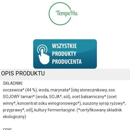
OPIS PRODUKTU
SKŁADNIKI
soczewica* (44 %), woda, marynata* [olej słonecznikowy, sos
SOJOWY tamari* (woda, SOJA*, sól), ocet balsamiczny* (ocet
winny*, koncentrat soku winogronowego*), suszony syrop ryżowy*,
przyprawy*, sól], kultury fermentacyjne. (*certyfikowany składnik
ekologiczny)