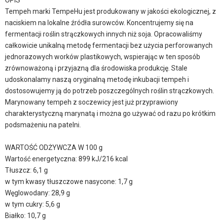
OPIS
Tempeh marki TempeHu jest produkowany w jakości ekologicznej, z
naciskiem na lokalne źródła surowców. Koncentrujemy się na
fermentacji roślin strączkowych innych niż soja. Opracowaliśmy
całkowicie unikalną metodę fermentacji bez użycia perforowanych
jednorazowych worków plastikowych, wspierając w ten sposób
zrównoważoną i przyjazną dla środowiska produkcję. Stale
udoskonalamy naszą oryginalną metodę inkubacji tempeh i
dostosowujemy ją do potrzeb poszczególnych roślin strączkowych.
Marynowany tempeh z soczewicy jest już przyprawiony
charakterystyczną marynatą i można go używać od razu po krótkim
podsmażeniu na patelni.
WARTOŚĆ ODŻYWCZA W 100 g
Wartość energetyczna: 899 kJ/216 kcal
Tłuszcz: 6,1 g
w tym kwasy tłuszczowe nasycone: 1,7 g
Węglowodany: 28,9 g
w tym cukry: 5,6 g
Białko: 10,7 g