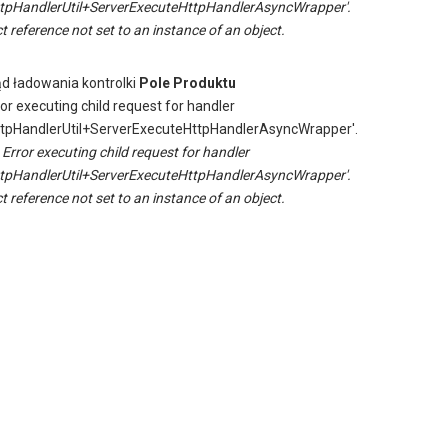
tpHandlerUtil+ServerExecuteHttpHandlerAsyncWrapper'.
t reference not set to an instance of an object.
ąd ładowania kontrolki
Pole Produktu
ror executing child request for handler
tpHandlerUtil+ServerExecuteHttpHandlerAsyncWrapper'.
:
Error executing child request for handler
tpHandlerUtil+ServerExecuteHttpHandlerAsyncWrapper'.
t reference not set to an instance of an object.