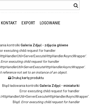
KONTAKT
EXPORT
LOGOWANIE
ania kontrolki
Galeria Zdjęć - zdjęcia główne
ror executing child request for handler
ttpHandlerUtil+ServerExecuteHttpHandlerAsyncWrapper'.
:
Error executing child request for handler
ttpHandlerUtil+ServerExecuteHttpHandlerAsyncWrapper'.
t reference not set to an instance of an object.
Drukuj kartę produktu
Błąd ładowania kontrolki
Galeria Zdjęć - miniaturki
Error executing child request for handler
.HttpHandlerUtil+ServerExecuteHttpHandlerAsyncWrapper'.
Błąd:
Error executing child request for handler