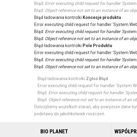
Błąd:
Error executing child request for handler 'Sys
Błąd:
Object reference not set to an instance of an obje
Błąd ładowania kontrolki
Koncesje produktu
Error executing child request for handler 'System.
Błąd:
Error executing child request for handler 'Sys
Błąd:
Object reference not set to an instance of an obje
Błąd ładowania kontrolki
Pole Produktu
Error executing child request for handler 'System.
Błąd:
Error executing child request for handler 'Sys
Błąd:
Object reference not set to an instance of an obje
Błąd ładowania kontrolki
Zgłoś Błąd
Error executing child request for handler 'Syste
Błąd:
Error executing child request for handler 'S
Błąd:
Object reference not set to an instance of an ob
Dołożyliśmy wszelkich starań, aby powyższe dane był
podstawy do jakichkolwiek roszczeń.
BIO PLANET
WSPÓŁP