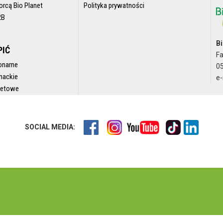
orcą Bio Planet
Polityka prywatności
2B
Bi
PIĆ
F
onarne
05
nackie
e-
rnetowe
SOCIAL MEDIA: