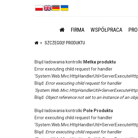
FIRMA
WSPÓŁPRACA
PRO
SZCZEGOLY PRODUKTU
Błąd ładowania kontrolki
Metka produktu
Error executing child request for handler
'System.Web.Mvc.HttpHandlerUtil+ServerExecuteHtt
Błąd:
Error executing child request for handler
'System.Web.Mvc.HttpHandlerUtil+ServerExecuteHttp
Błąd:
Object reference not set to an instance of an obje
Błąd ładowania kontrolki
Pole Produktu
Error executing child request for handler
'System.Web.Mvc.HttpHandlerUtil+ServerExecuteHtt
Błąd:
Error executing child request for handler