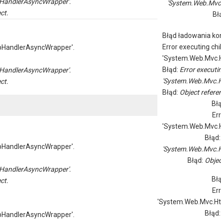
HandlerAsyncWrapper'.
'System.Web.Mvc
ct.
Bł
Błąd ładowania kon
Error executing chi
pHandlerAsyncWrapper'.
'System.Web.Mvc.H
Błąd:
Error executi
HandlerAsyncWrapper'.
'System.Web.Mvc.H
ct.
Błąd:
Object referen
Bł
Er
'System.Web.Mvc.H
Błąd
pHandlerAsyncWrapper'.
'System.Web.Mvc.H
Błąd:
Objec
HandlerAsyncWrapper'.
Bł
ct.
Er
'System.Web.Mvc.Ht
Błąd
pHandlerAsyncWrapper'.