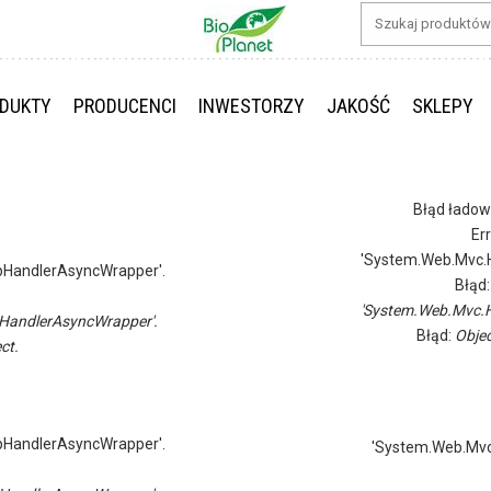
DUKTY
PRODUCENCI
INWESTORZY
JAKOŚĆ
SKLEPY
Błąd ładow
Er
'System.Web.Mvc.H
pHandlerAsyncWrapper'.
Błąd
'System.Web.Mvc.H
HandlerAsyncWrapper'.
Błąd:
Objec
ct.
pHandlerAsyncWrapper'.
'System.Web.Mvc