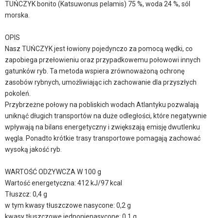
TUŃCZYK bonito (Katsuwonus pelamis) 75 %, woda 24 %, sól
morska.
OPIS
Nasz TUŃCZYK jest łowiony pojedynczo za pomocą wędki, co
zapobiega przełowieniu oraz przypadkowemu połowowi innych
gatunków ryb. Ta metoda wspiera zrównoważoną ochronę
zasobów rybnych, umożliwiając ich zachowanie dla przyszłych
pokoleń.
Przybrzeżne połowy na pobliskich wodach Atlantyku pozwalają
uniknąć długich transportów na duże odległości, które negatywnie
wpływają na bilans energetyczny i zwiększają emisję dwutlenku
węgla. Ponadto krótkie trasy transportowe pomagają zachować
wysoką jakość ryb.
WARTOŚĆ ODŻYWCZA W 100 g
Wartość energetyczna: 412 kJ/97 kcal
Tłuszcz: 0,4 g
w tym kwasy tłuszczowe nasycone: 0,2 g
kwasy tłuszczowe jednonienasycone: 0,1 g