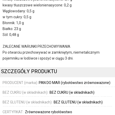
kwasy tłuszczowe wielonienasycone: 0,2 g
Węglowodany: 0,5 g
w tym cukry: 0,5 g
Błonnik: 1,0 g
Białko: 23 g
Sól: 0,48 g
ZALECANE WARUNKI PRZECHOWYWANIA
Po otwarciu przechowywać w zamkniętym, niemetalicznym
pojemniku w lodówce i spożyć w ciągu 3 dni.
SZCZEGÓŁY PRODUKTU
PRODUCENT (marka):
PAN DO MAR (rybołówstwo zrównoważone)
BEZ CUKRU (w składnikach):
BEZ CUKRU (w składnikach)
BEZ GLUTENU (w składnikach):
BEZ GLUTENU (w składnikach)
CERTYFIKAT:
Zrównoważone rybołówstwo