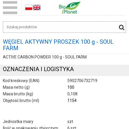
WĘGIEL AKTYWNY PROSZEK 100 g - SOUL
FARM
ACTIVE CARBON POWDER 100 g - SOUL FARM
OZNACZENIA I LOGISTYKA
Kod kreskowy (EAN)
5902706732719
Masa netto (g)
100
Masa brutto (kg)
0,108
Objętość brutto (ml)
1154
Jednostka miary
szt
Ilość w opakowaniu zbiorczym
6 szt