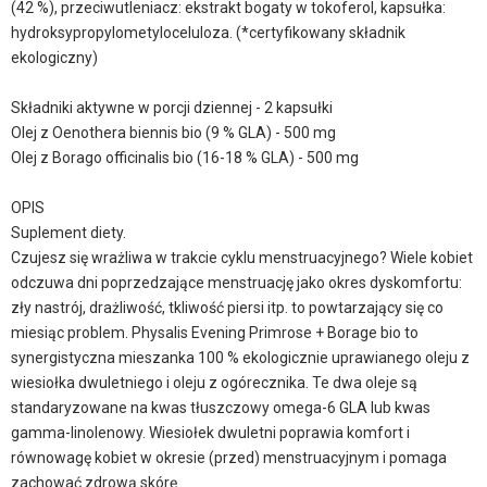
(42 %), przeciwutleniacz: ekstrakt bogaty w tokoferol, kapsułka:
hydroksypropylometyloceluloza. (*certyfikowany składnik
ekologiczny)
Składniki aktywne w porcji dziennej - 2 kapsułki
Olej z Oenothera biennis bio (9 % GLA) - 500 mg
Olej z Borago officinalis bio (16-18 % GLA) - 500 mg
OPIS
Suplement diety.
Czujesz się wrażliwa w trakcie cyklu menstruacyjnego? Wiele kobiet
odczuwa dni poprzedzające menstruację jako okres dyskomfortu:
zły nastrój, drażliwość, tkliwość piersi itp. to powtarzający się co
miesiąc problem. Physalis Evening Primrose + Borage bio to
synergistyczna mieszanka 100 % ekologicznie uprawianego oleju z
wiesiołka dwuletniego i oleju z ogórecznika. Te dwa oleje są
standaryzowane na kwas tłuszczowy omega-6 GLA lub kwas
gamma-linolenowy. Wiesiołek dwuletni poprawia komfort i
równowagę kobiet w okresie (przed) menstruacyjnym i pomaga
zachować zdrową skórę.