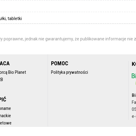
ki, tabletki
y poprawne, jednak nie gwarantujemy, że publikowane informacje nie z
RACA
POMOC
K
orcą Bio Planet
Polityka prywatności
2B
Bi
PIĆ
F
onarne
05
nackie
e-
rnetowe