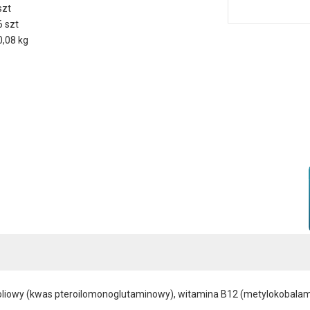
szt
6 szt
0,08 kg
 foliowy (kwas pteroilomonoglutaminowy), witamina B12 (metylokobalami