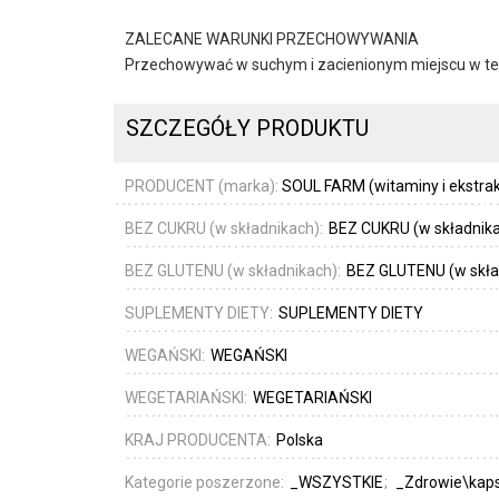
ZALECANE WARUNKI PRZECHOWYWANIA
Przechowywać w suchym i zacienionym miejscu w te
SZCZEGÓŁY PRODUKTU
PRODUCENT (marka):
SOUL FARM (witaminy i ekstrak
BEZ CUKRU (w składnikach):
BEZ CUKRU (w składnik
BEZ GLUTENU (w składnikach):
BEZ GLUTENU (w skła
SUPLEMENTY DIETY:
SUPLEMENTY DIETY
WEGAŃSKI:
WEGAŃSKI
WEGETARIAŃSKI:
WEGETARIAŃSKI
KRAJ PRODUCENTA:
Polska
Kategorie poszerzone:
_WSZYSTKIE
_Zdrowie\kapsu