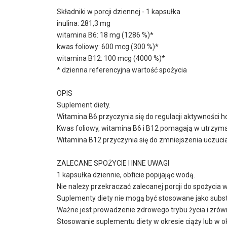
Składniki w porcji dziennej - 1 kapsułka
inulina: 281,3 mg
witamina B6: 18 mg (1286 %)*
kwas foliowy: 600 mcg (300 %)*
witamina B12: 100 mcg (4000 %)*
* dzienna referencyjna wartość spożycia
OPIS
Suplement diety.
Witamina B6 przyczynia się do regulacji aktywności
Kwas foliowy, witamina B6 i B12 pomagają w utrzyma
Witamina B12 przyczynia się do zmniejszenia uczuci
ZALECANE SPOŻYCIE I INNE UWAGI
1 kapsułka dziennie, obficie popijając wodą.
Nie należy przekraczać zalecanej porcji do spożycia w
Suplementy diety nie mogą być stosowane jako substy
Ważne jest prowadzenie zdrowego trybu życia i zró
Stosowanie suplementu diety w okresie ciąży lub w o