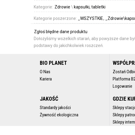
Kategorie:
Zdrowie
\
kapsułki, tabletki
Kategorie poszerzone:
_WSZYSTKIE
_Zdrowie\kapsuł
Zgłoś błędne dane produktu
Dołożyliśmy wszelkich starań, aby powyższe dane był
podstawy do jakichkolwiek roszczeń.
BIO PLANET
WSPÓŁP
O Nas
Zostań Odbi
Kariera
Platforma B
Logowanie
JAKOŚĆ
GDZIE KU
Standardy jakości
Sklepy stacj
Żywność ekologiczna
Sklepy patro
Sklepy inte