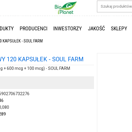
DUKTY
PRODUCENCI
INWESTORZY
JAKOŚĆ
SKLEPY
20 KAPSUŁEK - SOUL FARM
WY 120 KAPSUŁEK - SOUL FARM
g + 600 mcg + 100 mcg) - SOUL FARM
5902706732276
46
0,080
289