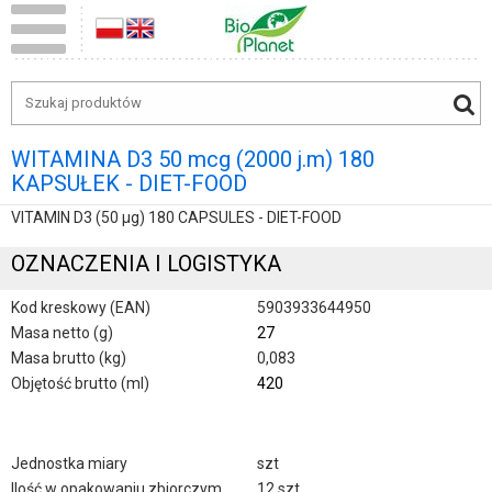
WITAMINA D3 50 mcg (2000 j.m) 180
KAPSUŁEK - DIET-FOOD
VITAMIN D3 (50 µg) 180 CAPSULES - DIET-FOOD
OZNACZENIA I LOGISTYKA
Kod kreskowy (EAN)
5903933644950
Masa netto (g)
27
Masa brutto (kg)
0,083
Objętość brutto (ml)
420
Jednostka miary
szt
Ilość w opakowaniu zbiorczym
12 szt