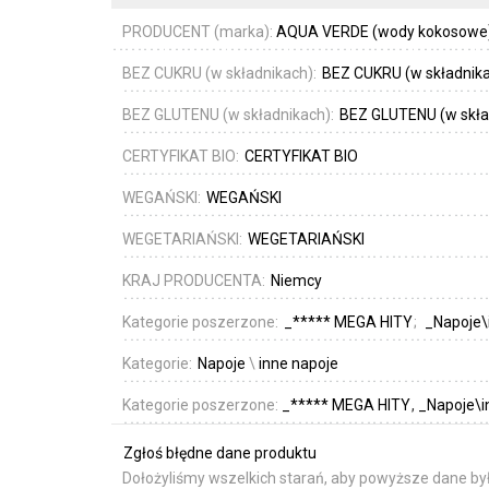
PRODUCENT (marka):
AQUA VERDE (wody kokosowe
BEZ CUKRU (w składnikach):
BEZ CUKRU (w składnik
BEZ GLUTENU (w składnikach):
BEZ GLUTENU (w skła
CERTYFIKAT BIO:
CERTYFIKAT BIO
WEGAŃSKI:
WEGAŃSKI
WEGETARIAŃSKI:
WEGETARIAŃSKI
KRAJ PRODUCENTA:
Niemcy
Kategorie poszerzone:
_***** MEGA HITY
_Napoje\
Kategorie:
Napoje
\
inne napoje
Kategorie poszerzone:
_***** MEGA HITY
_Napoje\i
Zgłoś błędne dane produktu
Dołożyliśmy wszelkich starań, aby powyższe dane był