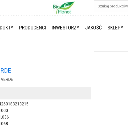
DUKTY
PRODUCENCI
INWESTORZY
JAKOŚĆ
SKLEPY
E
ERDE
 VERDE
4260183213215
1000
1,036
1068