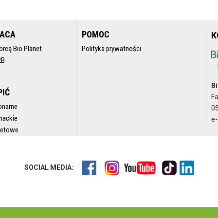
RACA
POMOC
K
orcą Bio Planet
Polityka prywatności
2B
Bi
PIĆ
F
onarne
05
nackie
e-
rnetowe
SOCIAL MEDIA: