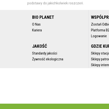
podstawy do jakichkolwiek roszczeń.
BIO PLANET
WSPÓŁP
O Nas
Zostań Odbi
Kariera
Platforma B
Logowanie
JAKOŚĆ
GDZIE KU
Standardy jakości
Sklepy stacj
Żywność ekologiczna
Sklepy patro
Sklepy inte