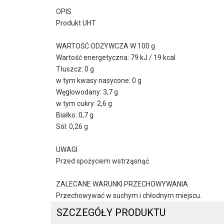
OPIS
Produkt UHT
WARTOŚĆ ODŻYWCZA W 100 g
Wartość energetyczna: 79 kJ / 19 kcal
Tłuszcz: 0 g
w tym kwasy nasycone: 0 g
Węglowodany: 3,7 g
w tym cukry: 2,6 g
Białko: 0,7 g
Sól: 0,26 g
UWAGI
Przed spożyciem wstrząsnąć.
ZALECANE WARUNKI PRZECHOWYWANIA
Przechowywać w suchym i chłodnym miejscu.
SZCZEGÓŁY PRODUKTU