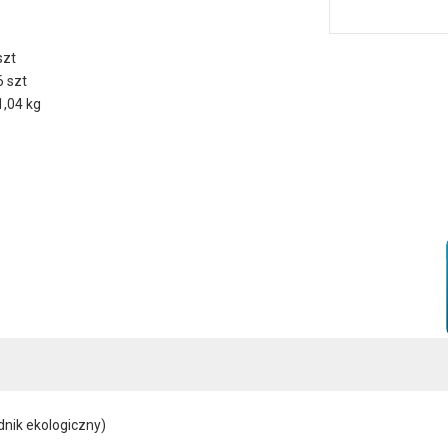
szt
6 szt
1,04 kg
nik ekologiczny)